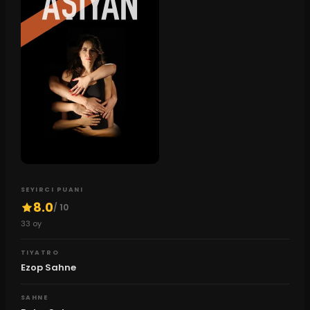
SEYIRCI PUANI
8.0
/ 10
33
oy
TIYATRO
Ezop Sahne
SAHNE