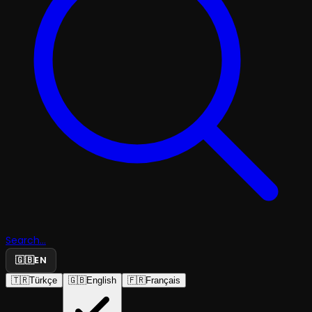
Search...
🇬🇧
EN
🇹🇷
Türkçe
🇬🇧
English
🇫🇷
Français