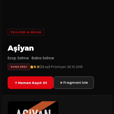
TRAJEDI & DRAM
Aşiyan
Ezop Sahne
·
Baba Sahne
8.0
Prömiyer
26.10.2016
(
33
oy)
SONA ERDI
Fragmani Izle
Hemen Kayıt Ol