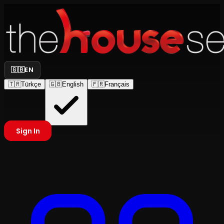
🇬🇧
EN
🇹🇷
Türkçe
🇬🇧
English
🇫🇷
Français
Sign In