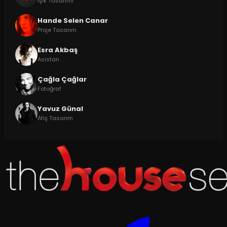
Işık Tasarımı
Hande Selen Canar
Proje Tasarım
Esra Akbaş
Asistan
Çağla Çağlar
Fotoğraf
Yavuz Günal
Afiş Tasarım