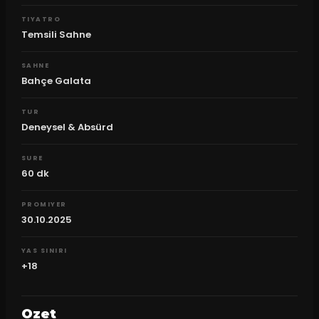
TIYATRO
Temsili Sahne
SAHNE
Bahçe Galata
TUR
Deneysel & Absürd
SURE
60
dk
PROMIYER
30.10.2025
YAS SINIRI
+18
Ozet