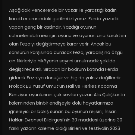
Aşağıdaki Pencere’de bir yazar ile yarattığı kadın 
karakter arasındaki gerilimi izliyoruz. Ferda yazarlık 
yapan genç bir kadındır. Yazdığı oyunun 
sahnelenebilmesi için oyunu ve oyunun ana karakteri 
olan Feza’yı değiştirmeye karar verir. Ancak bu 
sansürün karşısında duracak Feza, yaradılışına özgü 
cin fikirleriyle hikâyenin seyrini umulmadık şekilde 
değiştirecektir. Sıradan bir bodrum katında Ferda 
giderek Feza’ya dönüşür ve hiç de yalnız değillerdir... 
N’olcak Bu Yusuf Umut’un Hali ve Herkes Kocama 
Benziyor oyunlarının çok sevilen yazarı Alis Çalışkan’ın 
kaleminden binbir endişeyle dolu hayatlarımıza 
iğneleyici bir bakış sunan bu oyunun rejisini; İnsan 
Hakları Evrensel Bildirgesi’nin 30 maddesi üzerine 30 
farklı yazarın kaleme aldığı Birileri ve festivalin 2023 