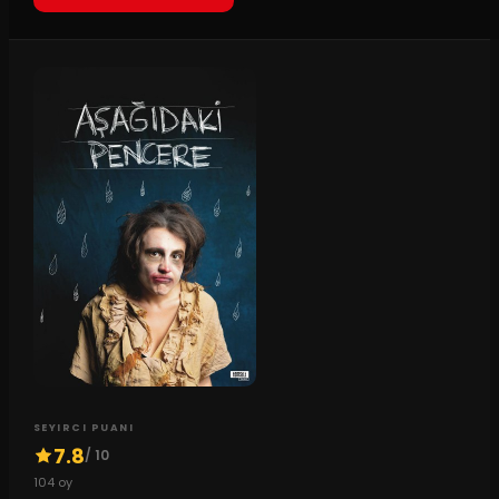
SEYIRCI PUANI
7.8
/ 10
104
oy