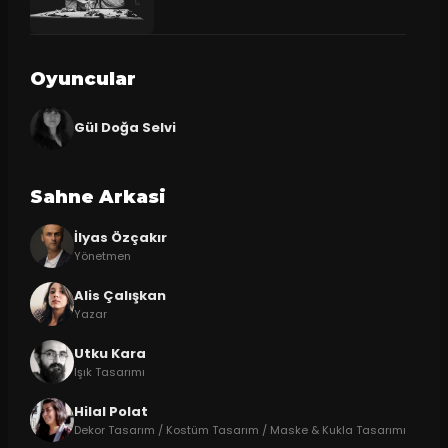
Oyuncular
Gül Doğa Selvi
Sahne Arkasi
İlyas Özçakır
Yönetmen
Alis Çalışkan
Yazar
Utku Kara
Işık Tasarımı
Hilal Polat
Dekor Tasarım / Kostüm Tasarım / Maske & Kukla Tasarımı