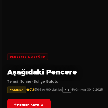
DENEYSEL & ABSÜRD
Aşağıdaki Pencere
Temsili Sahne
·
Bahçe Galata
7.8
60
dakika
Prömiyer
30.10.2025
(
104
oy)
YAKINDA
+18
Hemen Kayıt Ol