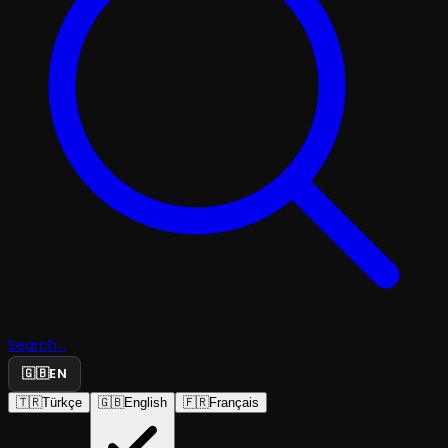
Search...
🇬🇧
EN
🇹🇷
Türkçe
🇬🇧
English
🇫🇷
Français