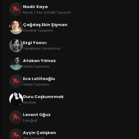
Nadir Kaya
Müzik / Ses & Efekt Tasarım
Çağdaş Ekin Şişman
Hareket Tasarımı
Ezgi Yazıcı
Yönetmen Yardımcısı
Atakan Yılmaz
Video Tasarımı
Ece Latifaoğlu
Video Tasarımı
Duru Coşkunırmak
Asistan
Levent Oğuz
Fotoğraf
Ayçin Çalışkan
Afiş Tasarım