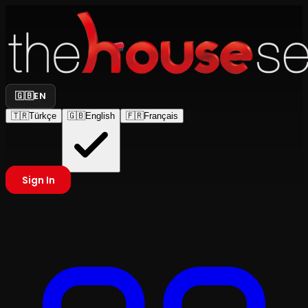
🇬🇧
EN
🇹🇷
Türkçe
🇬🇧
English
🇫🇷
Français
Sign In