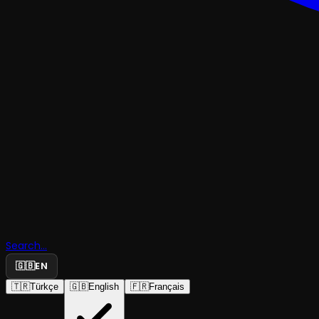
ÇOCUK & GENÇ
Arkadaşı
Search...
🇬🇧
EN
Robot
🇹🇷
Türkçe
🇬🇧
English
🇫🇷
Français