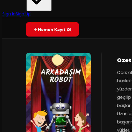
Yetersiz oy
SONA ERDI
Sign In
Sign Up
Hemen Kayıt Ol
Ozet
Can; ok
basketb
yüzden 
geçilip
başlar 
Uzun u
başarır
yükler,