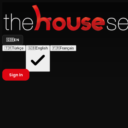
🇬🇧
EN
🇹🇷
Türkçe
🇬🇧
English
🇫🇷
Français
Sign In