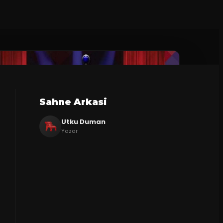
Sahne Arkasi
Utku Duman
Yazar