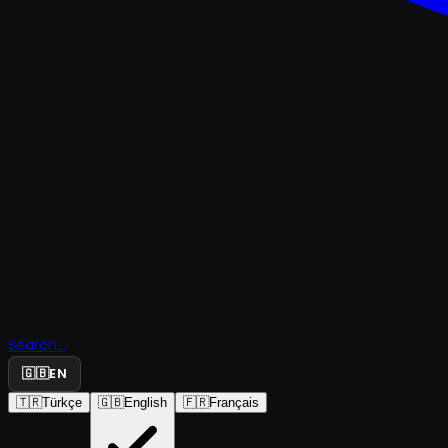
BALE
Search...
Arda Boyla
🇬🇧
EN
🇹🇷
Türkçe
🇬🇧
English
🇫🇷
Français