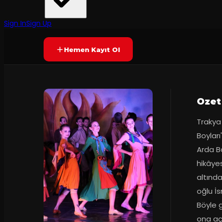
Samsun Devlet Opera ve Balesi
·
Samsun Atatürk .
60
dakika
Yetersiz oy
YAKINDA
+7
Sign In
Sign Up
Hemen Kayıt Ol
Ozet
Trakya 
Boylar
Arda Bo
hikâyes
altında
oğlu İs
Böyle g
ona açı