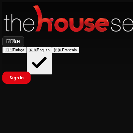
🇬🇧
EN
🇹🇷
Türkçe
🇬🇧
English
🇫🇷
Français
Sign In