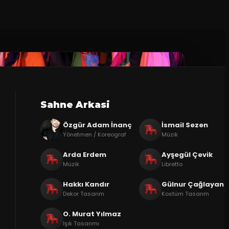
Sahne Arkasi
Özgür Adam İnanç
İsmail Sezen
Yönetmen / Koreograf
Müzik
Arda Erdem
Ayşegül Çevik
Müzik
Libretto
Hakkı Kandır
Gülnur Çağlayan
Dekor Tasarım
Kostüm Tasarım
O. Murat Yılmaz
Işık Tasarımı