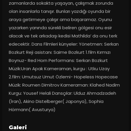
zamanlarda sokakta yaşayan, çalışmak zorunda 
olan insanlarla tanışır. Bunları yazdığı oyunda bir 
araya getirmeye çalışır ama başaramaz. Oyunu 
yazarken yanında sürekli beliren gölgesi onu esir 
alacak ve tek arkadaşı kedisi Mathilda’ da onu terk 
edecektir. Dans Filmleri künyeler: Yönetmen: Serkan 
Bozkurt Reji asistanı: Saime Bozkurt 1.film Kırmızı 
Boynuz- Red Horn Performans: Serkan Bozkurt 
Müzik:Uran Apak Kameraman, kurgu : Utku Uzay 
2.film: Umutsuz Umut Özlemi- Hopeless Hopecase 
Müzik: Roumen Dimitrov Kameraman: Klahed Nadim 
Kurgu: Yousef Helali Dansçılar: Ulduz Ahmadzadeh 
(İran), Akino Distelberger( Japonya), Sophia 
Hörmann( Avusturya)
Galeri