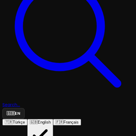
Search...
🇬🇧
EN
🇹🇷
Türkçe
🇬🇧
English
🇫🇷
Français