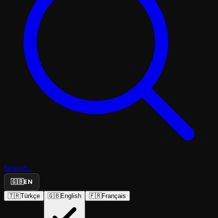
Search...
🇬🇧
EN
🇹🇷
Türkçe
🇬🇧
English
🇫🇷
Français