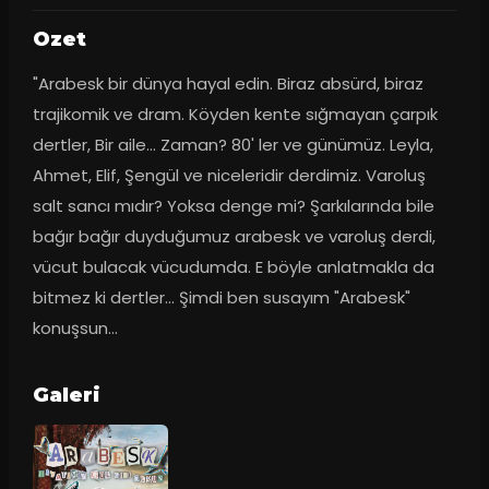
Ozet
"Arabesk bir dünya hayal edin. Biraz absürd, biraz 
trajikomik ve dram. Köyden kente sığmayan çarpık 
dertler, Bir aile... Zaman? 80' ler ve günümüz. Leyla, 
Ahmet, Elif, Şengül ve niceleridir derdimiz. Varoluş 
salt sancı mıdır? Yoksa denge mi? Şarkılarında bile 
bağır bağır duyduğumuz arabesk ve varoluş derdi, 
vücut bulacak vücudumda. E böyle anlatmakla da 
bitmez ki dertler... Şimdi ben susayım "Arabesk" 
konuşsun...
Galeri