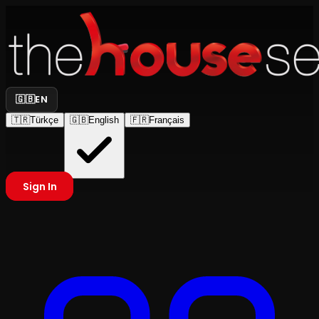
🇬🇧
EN
🇹🇷
Türkçe
🇬🇧
English
🇫🇷
Français
Sign In