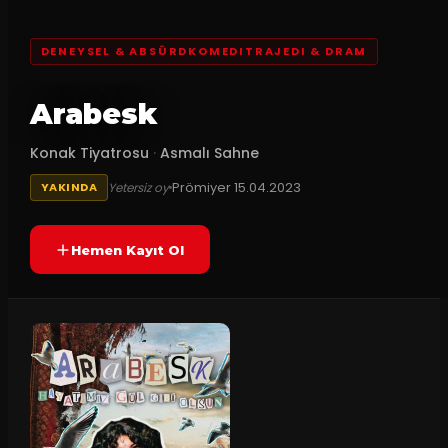
DENEYSEL & ABSÜRDKOMEDITRAJEDI & DRAM
Arabesk
Konak Tiyatrosu
·
Asmalı Sahne
Prömiyer
15.04.2023
Yetersiz oy
YAKINDA
Hemen Kayıt Ol