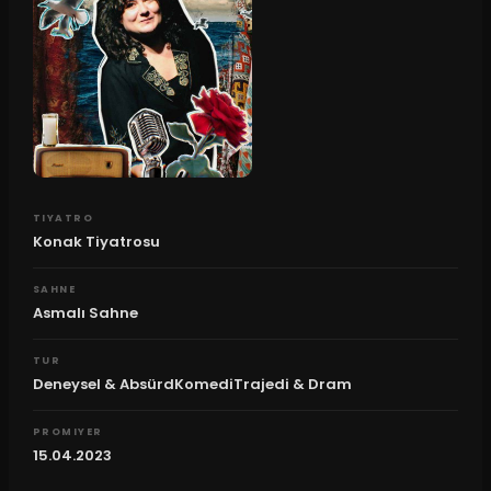
TIYATRO
Konak Tiyatrosu
SAHNE
Asmalı Sahne
TUR
Deneysel & AbsürdKomediTrajedi & Dram
PROMIYER
15.04.2023