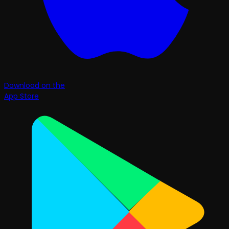
Download on the
App Store