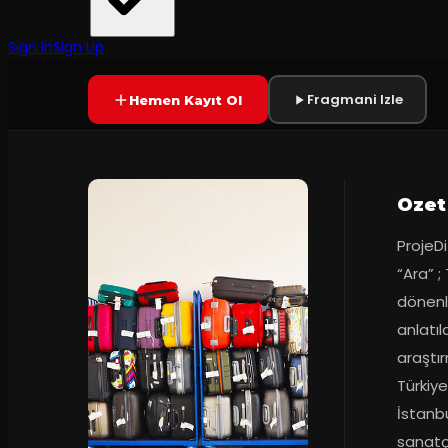
60
dakika
Yetersiz oy
YAKINDA
Sign In
Sign Up
Fragmani Izle
Hemen Kayıt Ol
Ozet
ProjeD
“Ara” ;
dönenle
anlatıl
araştır
Türkiy
İstanbu
sanatçı