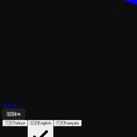
OKUMA & ANLATI
“Ara” Oyu
Okuması v
Dalga Göç
Search...
🇬🇧
EN
Söyleşisi
🇹🇷
Türkçe
🇬🇧
English
🇫🇷
Français