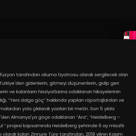
ifüzyon tarafından okuma tiyatrosu olarak sergilecek olan 
 Türkiye'den gidenlerin, gitmeyi düşünenlerin, gidip geri 
rin ve kalanların hissiyatlarına odaklanan hikayelerinin 
dığı, “Yeni dalga göç” hakkında yapılan röportajlardan ve 
malardan yola çıkılarak yazılan bir metin. Son 5 yılda 
e'den Almanya'ya göçe odaklanan “Ara”, “Heidelberg – 
l “ projesi kapsamında Heidelberg şehrinde 6 ay misafir 
 olarak kalan Zinnure Türe tarafından, 2018 yılının Kasım 