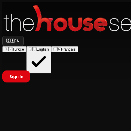
🇬🇧
EN
🇹🇷
Türkçe
🇬🇧
English
🇫🇷
Français
Sign In