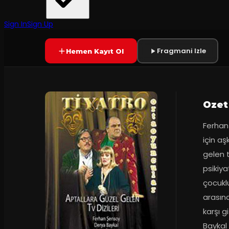
Ortaoyuncular
8.1
Prömiyer
1996
(
11
oy)
SONA ERDI
Sign In
Sign Up
Fragmani Izle
Hemen Kayıt Ol
Ozet
Ferhan 
için aş
gelen t
psikiya
çocuklu
arasınd
karşı g
Baykal 