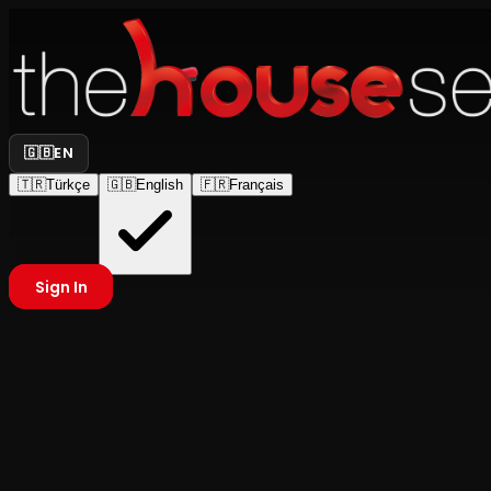
🇬🇧
EN
🇹🇷
Türkçe
🇬🇧
English
🇫🇷
Français
Sign In