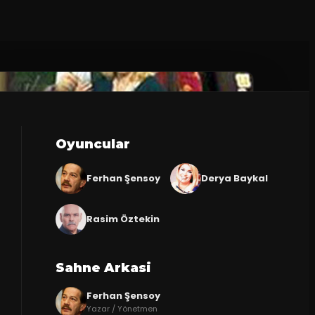
Oyuncular
Ferhan Şensoy
Derya Baykal
Rasim Öztekin
Sahne Arkasi
Ferhan Şensoy
Yazar / Yönetmen