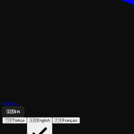
KOMEDI
Aptallara 
Gelen
Televizyon
Search...
Dizileri
🇬🇧
EN
🇹🇷
Türkçe
🇬🇧
English
🇫🇷
Français