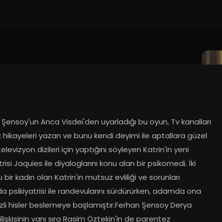
Şensoy'un Anca Visdei'den uyarladığı bu oyun, Tv kanalları 
k hikayeleri yazan ve bunu kendi deyimi ile aptallara güzel 
elevizyon dizileri için yaptığını söyleyen Katrin'in yeni 
trisi Jaquies ile diyaloglarını konu alan bir psikomedi. İki 
 bir kadın olan Katrin'in mutsuz evliliği ve sorunları 
a psikiyatrisi ile randevularını sürdürürken, adamda ona 
izli hisler beslemeye başlamıştır.Ferhan Şensoy Derya 
ilişkisinin yanı sıra Rasim Öztekin'in de parentez 