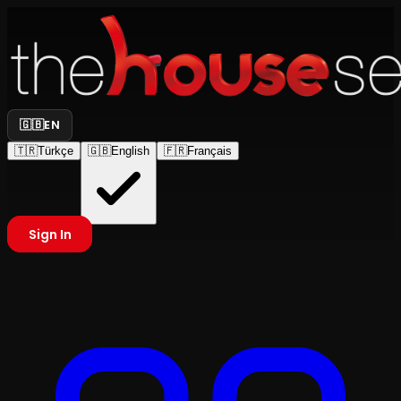
🇬🇧
EN
🇹🇷
Türkçe
🇬🇧
English
🇫🇷
Français
Sign In