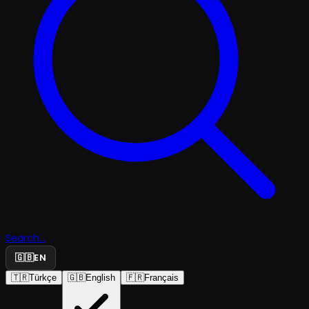
Search...
🇬🇧
EN
🇹🇷
Türkçe
🇬🇧
English
🇫🇷
Français