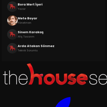
Bora Mert İşeri
Yazar
Mete Boyar
Yönetmen
Sinem Karakaş
Afiş Tasarım
Arda Atakan Sönmez
Teknik Sorumlu