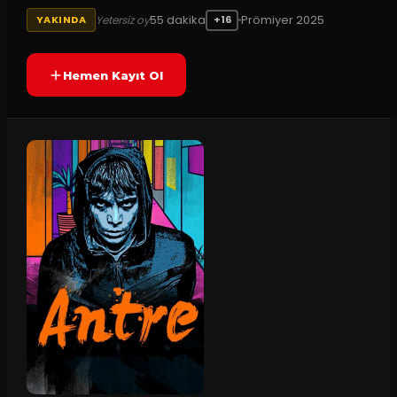
55
dakika
Prömiyer
2025
Yetersiz oy
YAKINDA
+16
Hemen Kayıt Ol