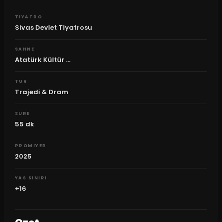
TIYATRO
Sivas Devlet Tiyatrosu
SAHNE
Atatürk Kültür ...
TUR
Trajedi & Dram
SURE
55
dk
PROMIYER
2025
YAS SINIRI
+16