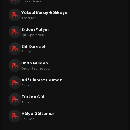
Sahne Amiri
Yüksel Koray Gökkaya
Kondüvit
Erdem Yalçın
Işık Operatörü
Elif Karagöl
Suflöz
İlhan Gülden
Dekor Realizasyon
Arif Hikmet Halman
Aksesuar
Türkan Gül
Terzi
Hülya Gültemur
Perukacı