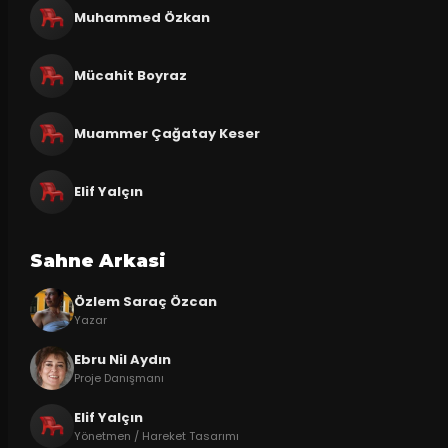
Muhammed Özkan
Mücahit Boyraz
Muammer Çağatay Keser
Elif Yalçın
Sahne Arkasi
Özlem Saraç Özcan
Yazar
Ebru Nil Aydın
Proje Danışmanı
Elif Yalçın
Yönetmen / Hareket Tasarımı