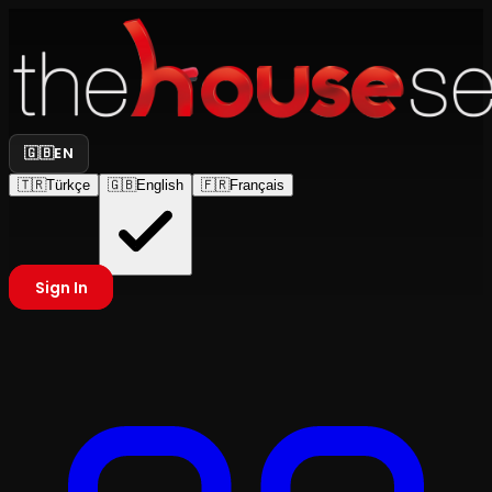
🇬🇧
EN
🇹🇷
Türkçe
🇬🇧
English
🇫🇷
Français
Sign In