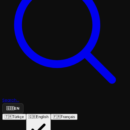
Search...
🇬🇧
EN
🇹🇷
Türkçe
🇬🇧
English
🇫🇷
Français