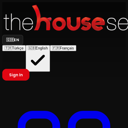
🇬🇧
EN
🇹🇷
Türkçe
🇬🇧
English
🇫🇷
Français
Sign In