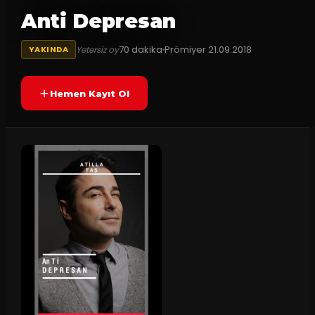
Anti Depresan
70
dakika
Prömiyer
21.09.2018
Yetersiz oy
YAKINDA
Hemen Kayıt Ol