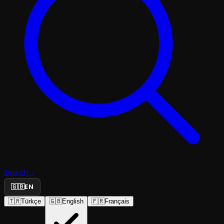
Search...
🇬🇧
EN
🇹🇷
Türkçe
🇬🇧
English
🇫🇷
Français