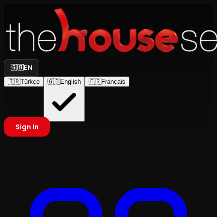
🇬🇧
EN
🇹🇷
Türkçe
🇬🇧
English
🇫🇷
Français
Sign In