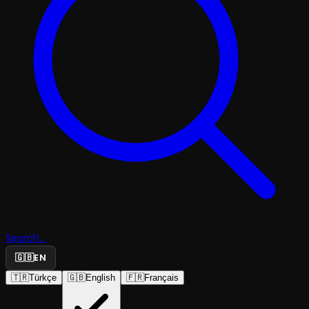
Search...
🇬🇧
EN
🇹🇷
Türkçe
🇬🇧
English
🇫🇷
Français