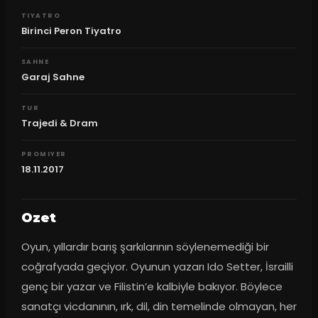
TIYATRO
Birinci Peron Tiyatro
SAHNE
Garaj Sahne
TUR
Trajedi & Dram
PROMIYER
18.11.2017
Ozet
Oyun, yıllardır barış şarkılarının söylenemediği bir 
coğrafyada geçiyor. Oyunun yazarı Ido Setter, İsrailli 
genç bir yazar ve Filistin’e kalbiyle bakıyor. Böylece 
sanatçı vicdanının, ırk, dil, din temelinde olmayan, her 