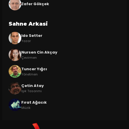
Zafer Gökçek
Sahne Arkasi
Ido Setter
Yazar
Nursen Cin Akçay
Çevirmen
Tuncer Yığcı
Yönetmen
Çetin Atay
Işık Tasarımı
Fırat Ağacık
Müzik