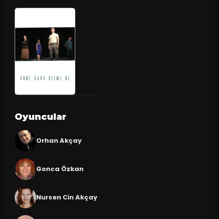
Oyuncular
Orhan Akçay
Gonca Özkan
Nursen Cin Akçay