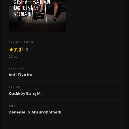
SEYIRCI PUANI
7.3
/ 10
28
oy
TIYATRO
Anti Tiyatro
SAHNE
Kadıköy Barış M...
TUR
Deneysel & AbsürdKomedi