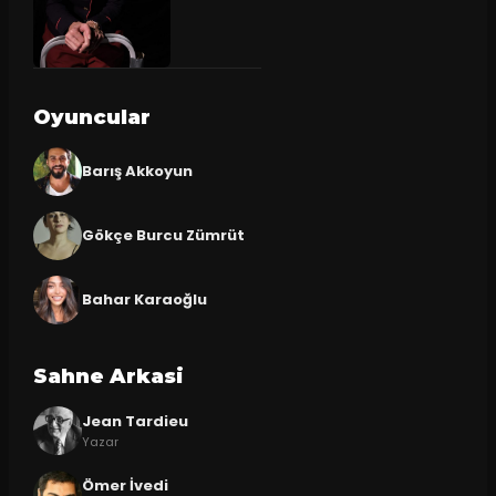
Oyuncular
Barış Akkoyun
Gökçe Burcu Zümrüt
Bahar Karaoğlu
Sahne Arkasi
Jean Tardieu
Yazar
Ömer İvedi