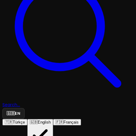
Search...
🇬🇧
EN
🇹🇷
Türkçe
🇬🇧
English
🇫🇷
Français