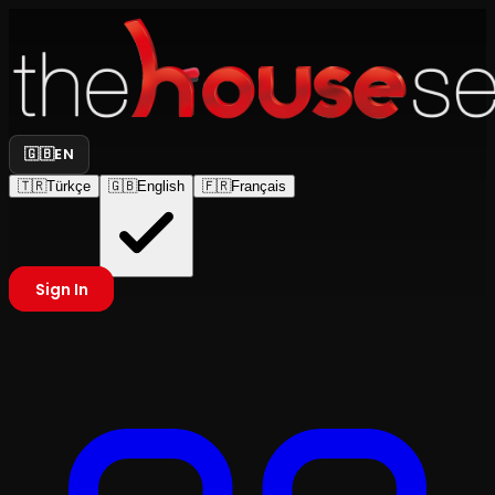
🇬🇧
EN
🇹🇷
Türkçe
🇬🇧
English
🇫🇷
Français
Sign In