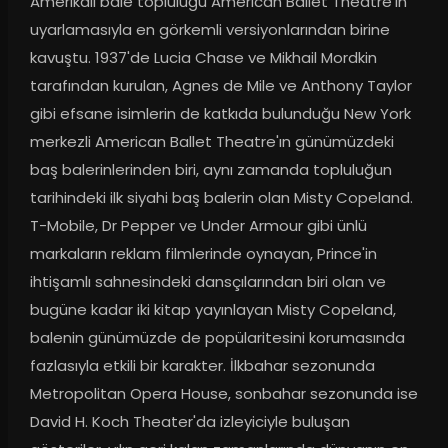
Amerikalı bale topluluğu American Ballet Theatre'ın 
uyarlamasıyla en görkemli versiyonlarından birine 
kavuştu. 1937'de Lucia Chase ve Mikhail Mordkin 
tarafından kurulan, Agnes de Mile ve Anthony Taylor 
gibi efsane isimlerin de katkıda bulunduğu New York 
merkezli American Ballet Theatre'ın günümüzdeki 
baş balerinlerinden biri, aynı zamanda topluluğun 
tarihindeki ilk siyahi baş balerin olan Misty Copeland. 
T-Mobile, Dr Pepper ve Under Armour gibi ünlü 
markaların reklam filmlerinde oynayan, Prince'in 
ihtişamlı sahnesindeki dansçılarından biri olan ve 
bugüne kadar iki kitap yayınlayan Misty Copeland, 
balenin günümüzde de popülaritesini korumasında 
fazlasıyla etkili bir karakter. İlkbahar sezonunda 
Metropolitan Opera House, sonbahar sezonunda ise 
David H. Koch Theater'da izleyiciyle buluşan 