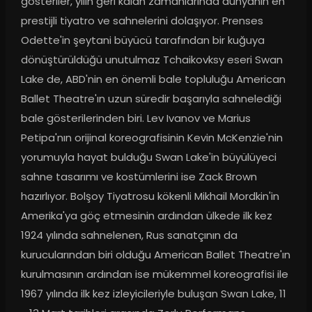
gösteriler, yılın geri kalan zamanlarında dünyanın en 
prestijli tiyatro ve sahnelerini dolaşıyor. Prenses 
Odette'in şeytani büyücü tarafından bir kuğuya 
dönüştürüldüğü unutulmaz Tchaikovksy eseri Swan 
Lake de, ABD'nin en önemli bale topluluğu American 
Ballet Theatre'ın uzun süredir başarıyla sahnelediği 
bale gösterilerinden biri. Lev Ivanov ve Marius 
Petipa'nın orijinal koreografisinin Kevin McKenzie'nin 
yorumuyla hayat bulduğu Swan Lake'in büyülüyeci 
sahne tasarımı ve kostümlerini ise Zack Brown 
hazırlıyor. Bolşoy Tiyatrosu kökenli Mikhail Mordkin'in 
Amerika'ya göç etmesinin ardından ülkede ilk kez 
1924 yılında sahnelenen, Rus sanatçının da 
kurucularından biri olduğu American Ballet Theatre'ın 
kurulmasının ardından ise mükemmel koreografisi ile 
1967 yılında ilk kez izleyicileriyle buluşan Swan Lake, 11 