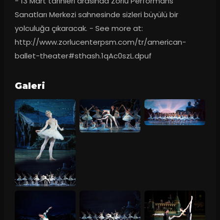
- 13 Mart tarihleri arasında Zorlu Performans 
Sanatları Merkezi sahnesinde sizleri büyülü bir 
yolculuğa çıkaracak. - See more at: 
http://www.zorlucenterpsm.com/tr/american-
ballet-theater#sthash.1qAc0szL.dpuf
Galeri