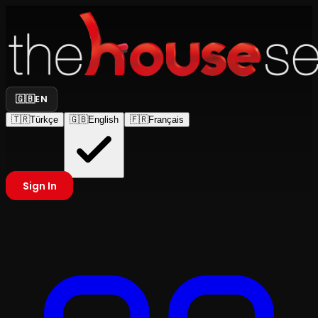
🇬🇧
EN
🇹🇷
Türkçe
🇬🇧
English
🇫🇷
Français
Sign In