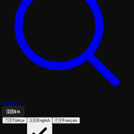
Search...
🇬🇧
EN
🇹🇷
Türkçe
🇬🇧
English
🇫🇷
Français