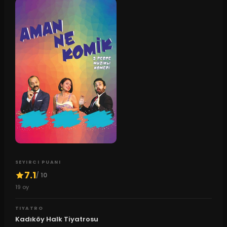
SEYIRCI PUANI
7.1
/ 10
19
oy
TIYATRO
Kadıköy Halk Tiyatrosu