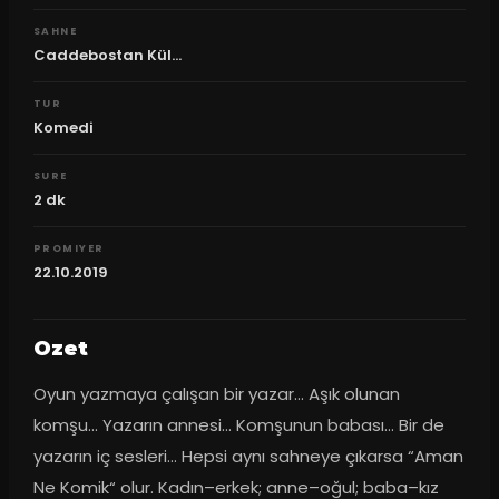
SAHNE
Caddebostan Kül...
TUR
Komedi
SURE
2
dk
PROMIYER
22.10.2019
Ozet
Oyun yazmaya çalışan bir yazar... Aşık olunan 
komşu... Yazarın annesi... Komşunun babası... Bir de 
yazarın iç sesleri... Hepsi aynı sahneye çıkarsa “Aman 
Ne Komik“ olur. Kadın–erkek; anne–oğul; baba–kız 