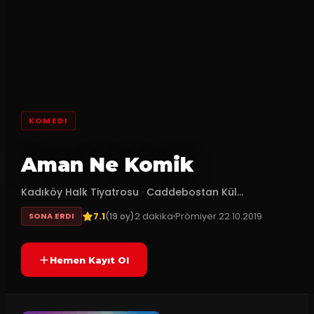
KOMEDI
Aman Ne Komik
Kadıköy Halk Tiyatrosu
·
Caddebostan Kül...
7.1
2
dakika
Prömiyer
22.10.2019
(
19
oy)
SONA ERDI
Hemen Kayıt Ol