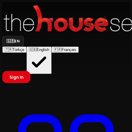
🇬🇧
EN
🇹🇷
Türkçe
🇬🇧
English
🇫🇷
Français
Sign In