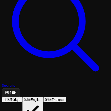
Search...
🇬🇧
EN
🇹🇷
Türkçe
🇬🇧
English
🇫🇷
Français