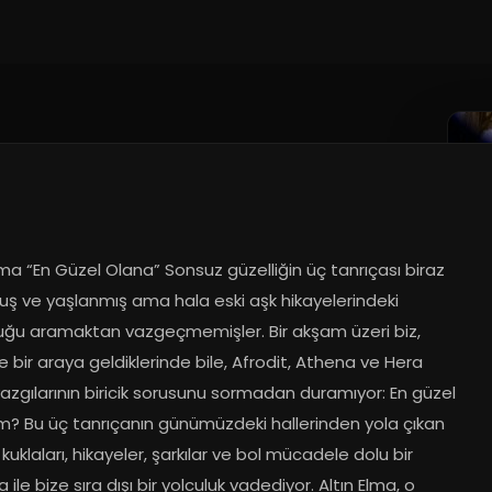
lma “En Güzel Olana” Sonsuz güzelliğin üç tanrıçası biraz 
uş ve yaşlanmış ama hala eski aşk hikayelerindeki 
uğu aramaktan vazgeçmemişler. Bir akşam üzeri biz, 
le bir araya geldiklerinde bile, Afrodit, Athena ve Hera 
azgılarının biricik sorusunu sormadan duramıyor: En güzel 
im? Bu üç tanrıçanın günümüzdeki hallerinden yola çıkan 
uklaları, hikayeler, şarkılar ve bol mücadele dolu bir 
 ile bize sıra dışı bir yolculuk vadediyor. Altın Elma, o 