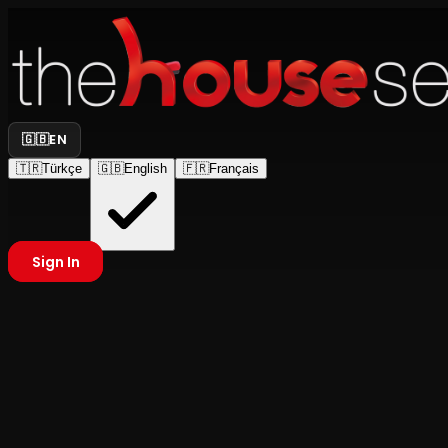
🇬🇧
EN
🇹🇷
Türkçe
🇬🇧
English
🇫🇷
Français
Sign In