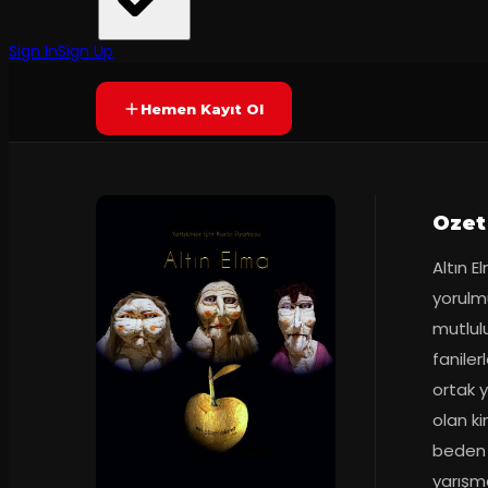
Olası ''işler''
·
Paribu Art
8.2
60
dakika
Prömiyer
09.11.2019
(
72
oy)
YAKINDA
Sign In
Sign Up
Hemen Kayıt Ol
Ozet
Altın E
yorulm
mutlul
faniler
ortak y
olan k
beden k
yarışma