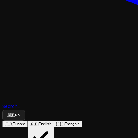
KUKLA
Search...
Altın Elma
🇬🇧
EN
🇹🇷
Türkçe
🇬🇧
English
🇫🇷
Français