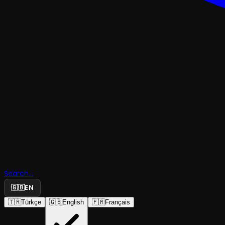
TRAJEDI & DRAM
Search...
Aliye, Bir 
🇬🇧
EN
🇹🇷
Türkçe
🇬🇧
English
🇫🇷
Français