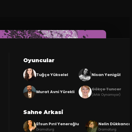
Oyuncular
Tuğçe Yükselel
Nisan Yenigül
Gökçe Tuncer
Murat Avni Yürekli
(Artık Oynamıyor)
Sahne Arkasi
Efsun Pırıl Yeneroğlu
Nelin Dükkancı
Dramaturg
Dramaturg