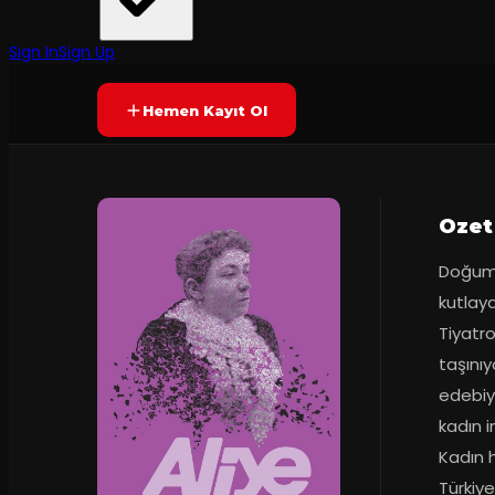
Tiyatro Boyalı Kuş
·
Besa Sahne Ceva...
8.6
Prömiyer
24.10.2022
(
20
oy)
SONA ERDI
Sign In
Sign Up
Hemen Kayıt Ol
Ozet
Doğumun
kutlaya
Tiyatro
taşınıy
edebiya
kadın i
Kadın h
Türkiye