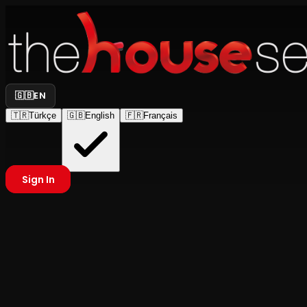
🇬🇧
EN
🇹🇷
Türkçe
🇬🇧
English
🇫🇷
Français
Sign In