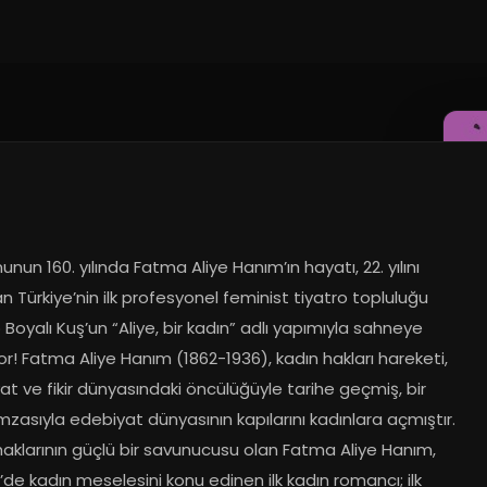
un 160. yılında Fatma Aliye Hanım’ın hayatı, 22. yılını 
n Türkiye’nin ilk profesyonel feminist tiyatro topluluğu 
 Boyalı Kuş’un “Aliye, bir kadın” adlı yapımıyla sahneye 
or! Fatma Aliye Hanım (1862-1936), kadın hakları hareketi, 
t ve fikir dünyasındaki öncülüğüyle tarihe geçmiş, bir 
mzasıyla edebiyat dünyasının kapılarını kadınlara açmıştır. 
aklarının güçlü bir savunucusu olan Fatma Aliye Hanım, 
’de kadın meselesini konu edinen ilk kadın romancı; ilk 