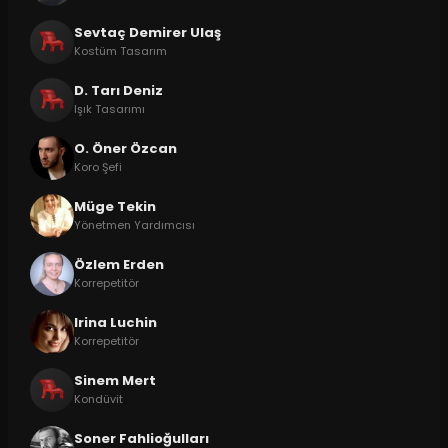
Sevtaç Demirer Ulaş
Kostüm Tasarım
D. Tarı Deniz
Işık Tasarımı
O. Öner Özcan
Koro Şefi
Müge Tekin
Yönetmen Yardımcısı
Özlem Erden
Korrepetitör
Irina Luchin
Korrepetitör
Sinem Mert
Kondüvit
Soner Fahlioğulları