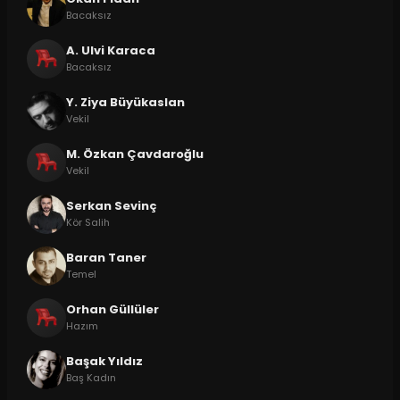
Bacaksız
A. Ulvi Karaca
Bacaksız
Y. Ziya Büyükaslan
Vekil
M. Özkan Çavdaroğlu
Vekil
Serkan Sevinç
Kör Salih
Baran Taner
Temel
Orhan Güllüler
Hazım
Başak Yıldız
Baş Kadın