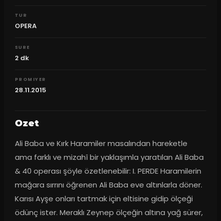
TUR
OPERA
SURE
2
dk
PROMIYER
28.11.2015
Ozet
Ali Baba ve Kırk Haramiler masalından hareketle 
ama farklı ve mizahî bir yaklaşımla yaratılan Ali Baba 
& 40 operası şöyle özetlenebilir: I. PERDE Haramilerin 
mağara sırrını öğrenen Ali Baba eve altınlarla döner. 
Karısı Ayşe onları tartmak için eltisine gidip ölçeği 
ödünç ister. Meraklı Zeynep ölçeğin altına yağ sürer, 