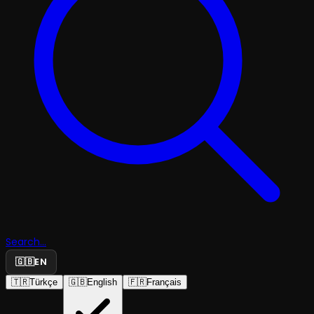
Search...
🇬🇧
EN
🇹🇷
Türkçe
🇬🇧
English
🇫🇷
Français