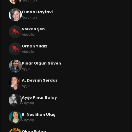
Nurcihan
Funda Hayfavi
Nurcihan
Volkan Şen
Abdullah
Orhan Yıldız
Abdullah
Pınar Olgun Güven
Ayşe
A. Devrim Serdar
Ayşe
Ayşe Pınar Balay
Zeynep
R. Neslihan Ulaş
Zeynep
Okan Fidan