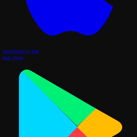
Download on the
App Store