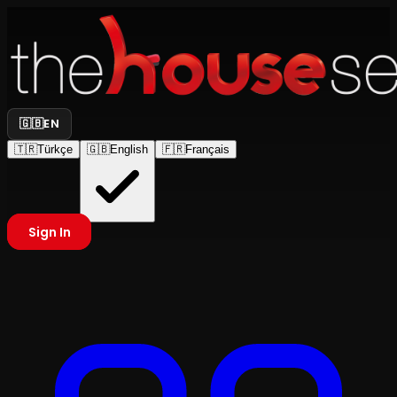
🇬🇧
EN
🇹🇷
Türkçe
🇬🇧
English
🇫🇷
Français
Sign In