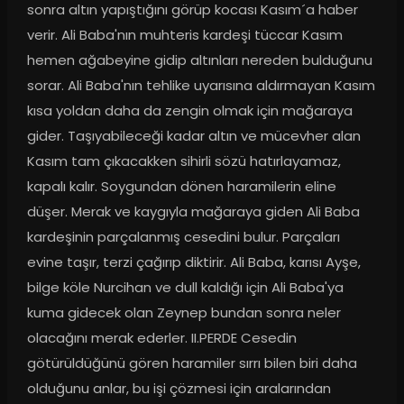
sonra altın yapıştığını görüp kocası Kasım´a haber 
verir. Ali Baba'nın muhteris kardeşi tüccar Kasım 
hemen ağabeyine gidip altınları nereden bulduğunu 
sorar. Ali Baba'nın tehlike uyarısına aldırmayan Kasım 
kısa yoldan daha da zengin olmak için mağaraya 
gider. Taşıyabileceği kadar altın ve mücevher alan 
Kasım tam çıkacakken sihirli sözü hatırlayamaz, 
kapalı kalır. Soygundan dönen haramilerin eline 
düşer. Merak ve kaygıyla mağaraya giden Ali Baba 
kardeşinin parçalanmış cesedini bulur. Parçaları 
evine taşır, terzi çağırıp diktirir. Ali Baba, karısı Ayşe, 
bilge köle Nurcihan ve dull kaldığı için Ali Baba'ya 
kuma gidecek olan Zeynep bundan sonra neler 
olacağını merak ederler. II.PERDE Cesedin 
götürüldüğünü gören haramiler sırrı bilen biri daha 
olduğunu anlar, bu işi çözmesi için aralarından 