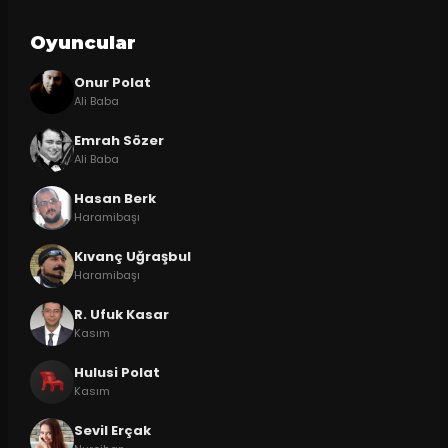
Oyuncular
Onur Polat
Ali Baba
Emrah Sözer
Ali Baba
Hasan Berk
Haramibaşı
Kıvanç Uğraşbul
Haramibaşı
R. Ufuk Kasar
Kasım
Hulusi Polat
Kasım
Sevil Erçak