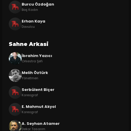
Burcu Özdoğan
Baş Kadın
Erhan Kaya
Davulcu
Sahne Arkasi
İbrahim Yazıcı
Orkestra Şefi
Melih Öztürk
Yönetmen
Serbülent Biçer
Koreograf
E. Mahmut Akyol
Koreograf
A. Seyhan Atamer
Dekor Tasarım