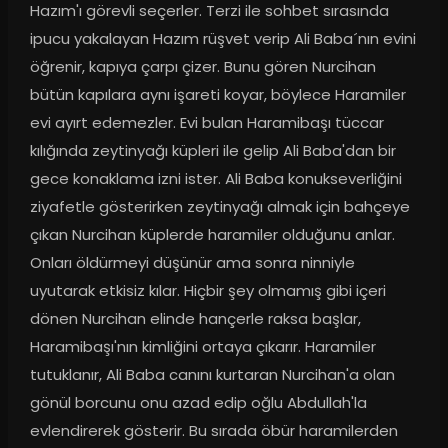
Hazım'ı görevli seçerler. Terzi ile sohbet sırasında 
ipucu yakalayan Hazım rüşvet verip Ali Baba´nın evini 
öğrenir, kapıya çarpı çizer. Bunu gören Nurcihan 
bütün kapılara aynı işareti koyar, böylece Haramiler 
evi ayırt edemezler. Evi bulan Haramibaşı tüccar 
kılığında zeytinyağı küpleri ile gelip Ali Baba'dan bir 
gece konaklama izni ister. Ali Baba konukseverliğini 
ziyafetle gösterirken zeytinyağı almak için bahçeye 
çıkan Nurcihan küplerde haramiler olduğunu anlar. 
Onları öldürmeyi düşünür ama sonra ninniyle 
uyutarak etkisiz kılar. Hiçbir şey olmamış gibi içeri 
dönen Nurcihan elinde hançerle raksa başlar, 
Haramibaşı'nın kimliğini ortaya çıkarır. Haramiler 
tutuklanır, Ali Baba canını kurtaran Nurcihan'a olan 
gönül borcunu onu azad edip oğlu Abdullah'la 
evlendirerek gösterir. Bu sırada öbür haramilerden 