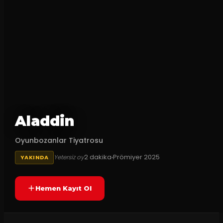
Aladdin
Oyunbozanlar Tiyatrosu
2
dakika
Prömiyer
2025
Yetersiz oy
YAKINDA
Hemen Kayıt Ol