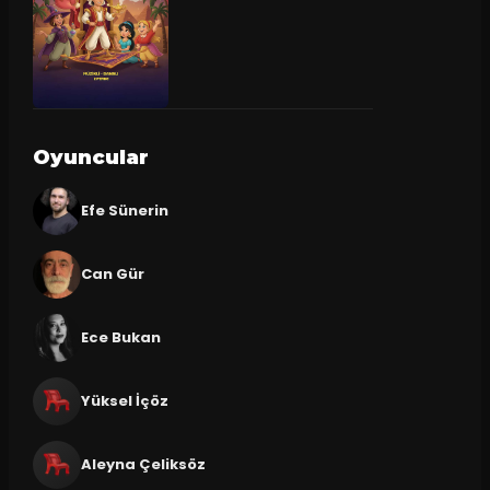
Oyuncular
Efe Sünerin
Can Gür
Ece Bukan
Yüksel İçöz
Aleyna Çeliksöz