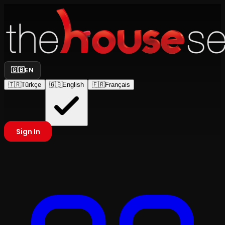
🇬🇧
EN
🇹🇷
Türkçe
🇬🇧
English
🇫🇷
Français
Sign In