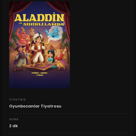
TIYATRO
Oyunbozanlar Tiyatrosu
SURE
2
dk