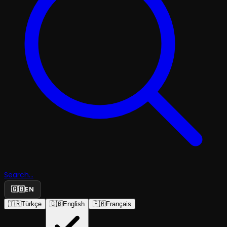
Search...
🇬🇧
EN
🇹🇷
Türkçe
🇬🇧
English
🇫🇷
Français