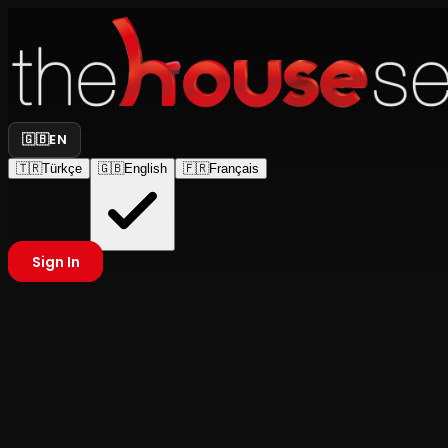
🇬🇧
EN
🇹🇷
Türkçe
🇬🇧
English
🇫🇷
Français
Sign In