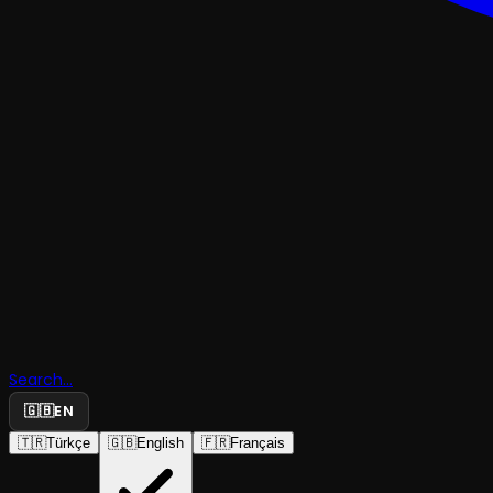
ÇOCUK & GENÇ
Search...
Alacalı Şe
🇬🇧
EN
🇹🇷
Türkçe
🇬🇧
English
🇫🇷
Français