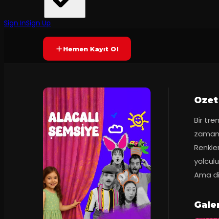
Diyarbakır Devlet Tiyatrosu
45
dakika
Yetersiz oy
YAKINDA
+5
Sign In
Sign Up
Hemen Kayıt Ol
Ozet
Bir tr
zaman 
Renkler
yolcul
Ama di
Gale