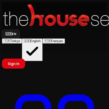
🇬🇧
EN
🇹🇷
Türkçe
🇬🇧
English
🇫🇷
Français
Sign In