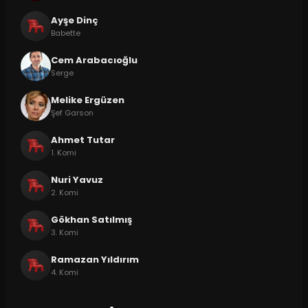
Ayşe Dinç
Babette
Cem Arabacıoğlu
Serge
Melike Ergüzen
Şef Garson
Ahmet Tutar
1. Komi
Nuri Yavuz
2. Komi
Gökhan Satılmış
3. Komi
Ramazan Yıldırım
4. Komi