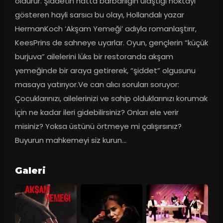
öldürür. Şiddetin hatta barbarlığın ulaştığı noktayı 
gösteren hayli sarsıcı bu olayı, Hollandalı yazar 
HermanKoch ‘Akşam Yemeği’ adıyla romanlaştırır, 
KeesPrins de sahneye uyarlar. Oyun, gençlerin “küçük 
burjuva” ailelerini lüks bir restoranda akşam 
yemeğinde bir araya getirerek, “şiddet” olgusunu 
masaya yatırıyor.Ve can alıcı soruları soruyor: 
Çocuklarınızı, ailelerinizi ve sahip olduklarınızı korumak 
için ne kadar ileri gidebilirsiniz? Onları ele verir 
misiniz? Yoksa üstünü örtmeye mi çalışırsınız? 
Buyurun mahkemeyi siz kurun…
Galeri