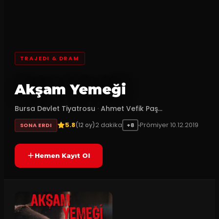
TRAJEDI & DRAM
Akşam Yemeği
Bursa Devlet Tiyatrosu
·
Ahmet Vefik Paş...
5.8
2
dakika
Prömiyer
10.12.2019
(
12
oy)
SONA ERDI
+8
Hemen Kayıt Ol