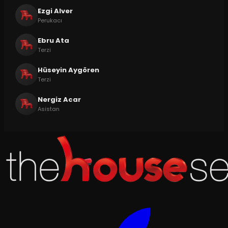
Ezgi Alver
Perukacı
Ebru Ata
Terzi
Hüseyin Aygören
Terzi
Nergiz Acar
Asistan