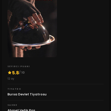
SEYIRCI PUANI
5.8
/ 10
12
oy
TIYATRO
Bursa Devlet Tiyatrosu
SAHNE
Ahmet Vefik Paş...