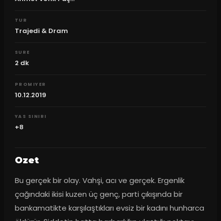
TUR
Trajedi & Dram
SURE
2
dk
PROMIYER
10.12.2019
YAS SINIRI
+8
Ozet
Bu gerçek bir olay. Vahşi, acı ve gerçek. Ergenlik 
çağındaki ikisi kuzen üç genç, parti çıkışında bir 
bankamatikte karşılaştıkları evsiz bir kadını hunharca 