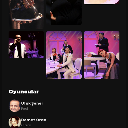
Oyuncular
Ufuk Şener
Paul
Demet Oran
Claire