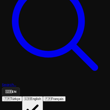
Search...
🇬🇧
EN
🇹🇷
Türkçe
🇬🇧
English
🇫🇷
Français