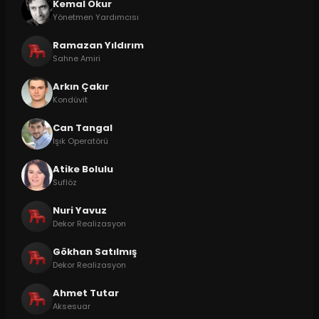
Kemal Okur
Yönetmen Yardımcısı
Ramazan Yıldırım
Sahne Amiri
Arkın Çakır
Kondüvit
Can Tangal
Işık Operatörü
Atike Bolulu
Suflöz
Nuri Yavuz
Dekor Realizasyon
Gökhan Satılmış
Dekor Realizasyon
Ahmet Tutar
Aksesuar