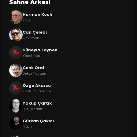
Sahne Arkasi
Herman Koch
Yazar
Can Çelebi
Çevirmen
Süheyla Zeybek
Yönetmen
Cenk Oral
Dekor Tasarım
Özge Akarsu
Kostüm Tasarım
Yakup Çartık
Işık Tasarımı
Gürkan Çakıcı
Müzik