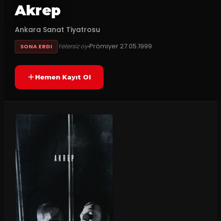
Akrep
Ankara Sanat Tiyatrosu
Prömiyer
27.05.1999
Yetersiz oy
SONA ERDI
Hemen Kayıt Ol