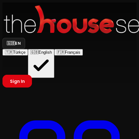
🇬🇧
EN
🇹🇷
Türkçe
🇬🇧
English
🇫🇷
Français
Sign In