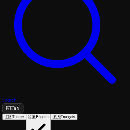
Search...
🇬🇧
EN
🇹🇷
Türkçe
🇬🇧
English
🇫🇷
Français