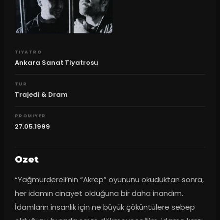
TIYATRO
Ankara Sanat Tiyatrosu
TUR
Trajedi & Dram
PROMIYER
27.05.1999
Ozet
“Yağmurdereli’nin “Akrep” oyununu okuduktan sonra, 
her idamın cinayet olduğuna bir daha inandım. 
İdamların insanlık için ne büyük çöküntülere sebep 