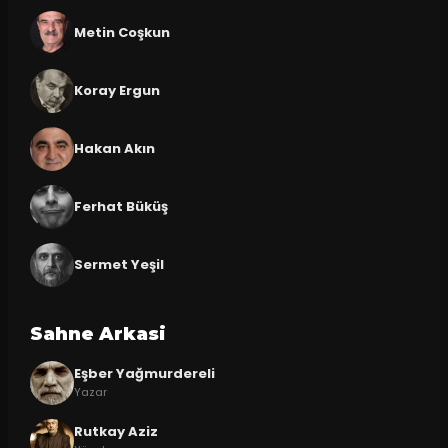
Metin Coşkun
Koray Ergun
Hakan Akın
Ferhat Büküş
Sermet Yeşil
Sahne Arkasi
Eşber Yağmurdereli
Yazar
Rutkay Aziz