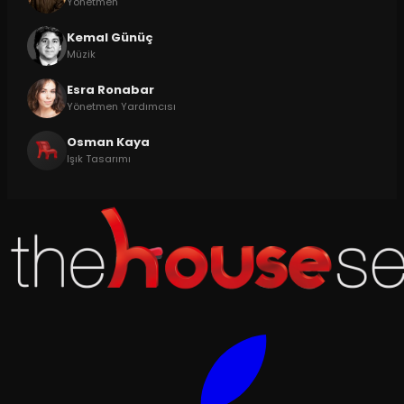
Yönetmen
Kemal Günüç
Müzik
Esra Ronabar
Yönetmen Yardımcısı
Osman Kaya
Işık Tasarımı