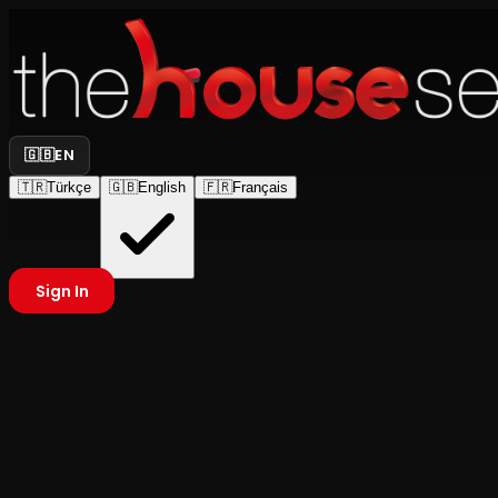
🇬🇧
EN
🇹🇷
Türkçe
🇬🇧
English
🇫🇷
Français
Sign In