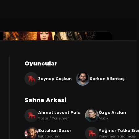
Oyuncular
Zeynep Coşkun
Serkan Altıntaş
Sahne Arkasi
Ahmet Levent Pala
Özge Arslan
Yazar / Yönetmen
Müzik
Batuhan Sezer
Yağmur Tutku Sic
Işık Tasarımı
Yönetmen Yardımcısı