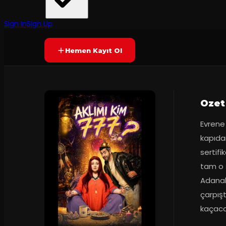
70
dakika
Yetersiz oy
YAKINDA
Sign In
Sign Up
Hemen Kayıt Ol
Ozet
Evrene 
kapıda
sertifi
tam o 
Adanalı
çarpışt
kaçacak