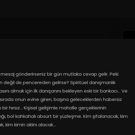
mesaj gönderirseniz bir gün mutlaka cevap gelir. Peki 
n değil de pencereden gelirse? Spiritüel danışmanlık 
kasını almak için ilk danışanını bekleyen eski bir bankacı… Ve 
sırada onun evine giren, başına geleceklerden habersiz 
 bir hırsız… Kişisel gelişimle mahalle gerçeklerinin 
ığı, bol kahkahalı absürt bir yüzleşme. Kim şifalanacak, kim 
, kim kimin aklını alacak…