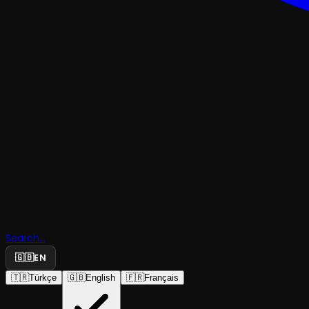
KOMEDI
Search...
🇬🇧
EN
Aklımı Kim
🇹🇷
Türkçe
🇬🇧
English
🇫🇷
Français