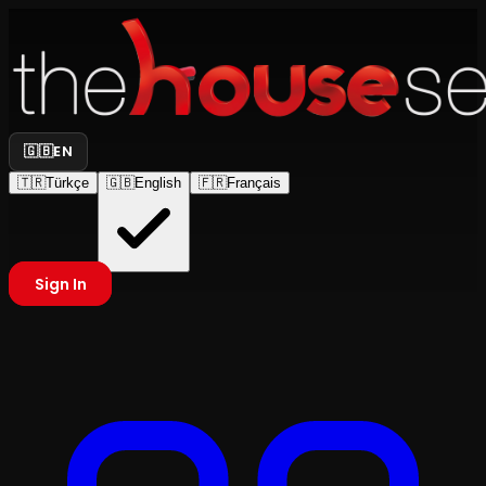
🇬🇧
EN
🇹🇷
Türkçe
🇬🇧
English
🇫🇷
Français
Sign In