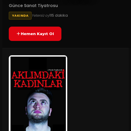
Günce Sanat Tiyatrosu
115
dakika
Yetersiz oy
YAKINDA
Hemen Kayıt Ol