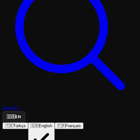
Search...
🇬🇧
EN
🇹🇷
Türkçe
🇬🇧
English
🇫🇷
Français