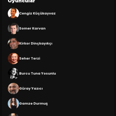
Oyuncular
Cengiz Küçükayvaz
Somer Karvan
Kirkor Dinçkayıkçı
Seher Terzi
Burcu Tuna Yosunlu
Güray Yazıcı
Gamze Durmuş