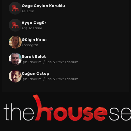
Özge Ceylan Koruklu
Asistan
Ayça Özgür
Afiş Tasarım
Gülçin Kırıcı
Koreograf
Burak Belet
Işık Tasarımı / Ses & Efekt Tasarım
Kağan Öztop
Işık Tasarımı / Ses & Efekt Tasarım