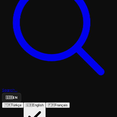
Search...
🇬🇧
EN
🇹🇷
Türkçe
🇬🇧
English
🇫🇷
Français