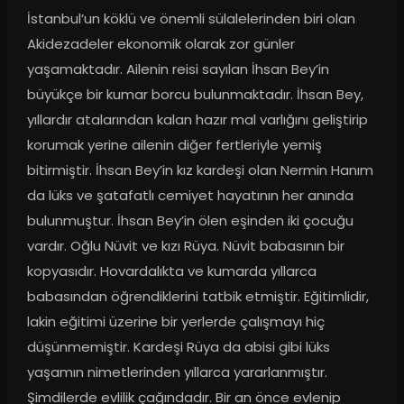
İstanbul’un köklü ve önemli sülalelerinden biri olan 
Akidezadeler ekonomik olarak zor günler 
yaşamaktadır. Ailenin reisi sayılan İhsan Bey’in 
büyükçe bir kumar borcu bulunmaktadır. İhsan Bey, 
yıllardır atalarından kalan hazır mal varlığını geliştirip 
korumak yerine ailenin diğer fertleriyle yemiş 
bitirmiştir. İhsan Bey’in kız kardeşi olan Nermin Hanım 
da lüks ve şatafatlı cemiyet hayatının her anında 
bulunmuştur. İhsan Bey’in ölen eşinden iki çocuğu 
vardır. Oğlu Nüvit ve kızı Rüya. Nüvit babasının bir 
kopyasıdır. Hovardalıkta ve kumarda yıllarca 
babasından öğrendiklerini tatbik etmiştir. Eğitimlidir, 
lakin eğitimi üzerine bir yerlerde çalışmayı hiç 
düşünmemiştir. Kardeşi Rüya da abisi gibi lüks 
yaşamın nimetlerinden yıllarca yararlanmıştır. 
Şimdilerde evlilik çağındadır. Bir an önce evlenip 