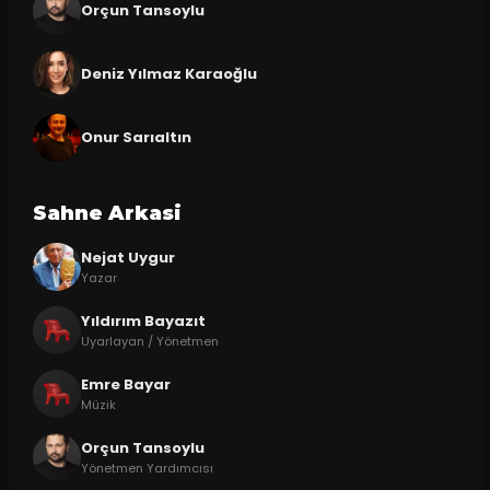
Orçun Tansoylu
Deniz Yılmaz Karaoğlu
Onur Sarıaltın
Sahne Arkasi
Nejat Uygur
Yazar
Yıldırım Bayazıt
Uyarlayan / Yönetmen
Emre Bayar
Müzik
Orçun Tansoylu
Yönetmen Yardımcısı