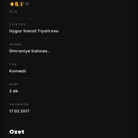
8.1
/ 10
15
oy
TIYATRO
Uygur Sanat Tiyatrosu
SAHNE
Ümraniye Sahnes...
TUR
Komedi
SURE
2
dk
PROMIYER
17.02.2017
Ozet