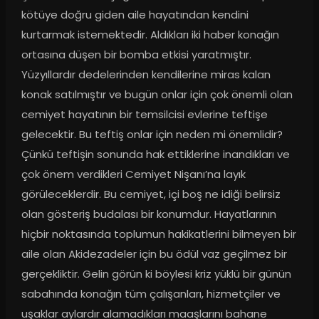
kötüye doğru giden aile hayatından kendini 
kurtarmak istemektedir. Aldıkları iki haber konağın 
ortasına düşen bir bomba etkisi yaratmıştır. 
Yüzyıllardır dedelerinden kendilerine miras kalan 
konak satılmıştır ve bugün onlar için çok önemli olan 
cemiyet hayatının bir temsilcisi evlerine teftişe 
gelecektir. Bu teftiş onlar için neden mi önemlidir? 
Çünkü teftişin sonunda hak ettiklerine inandıkları ve 
çok önem verdikleri Cemiyet Nişanı’na layık 
görüleceklerdir. Bu cemiyet, içi boş ne idiği belirsiz 
olan gösteriş budalası bir konumdur. Hayatlarının 
hiçbir noktasında toplumun hakikatlerini bilmeyen bir 
aile olan Akidezadeler için bu ödül vaz geçilmez bir 
gerçekliktir. Gelin görün ki böylesi kriz yüklü bir günün 
sabahında konağın tüm çalışanları, hizmetçiler ve 
uşaklar aylardır alamadıkları maaşlarını bahane 