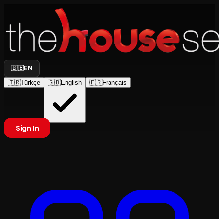
🇬🇧
EN
🇹🇷
Türkçe
🇬🇧
English
🇫🇷
Français
Sign In