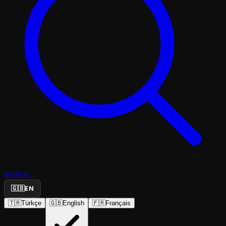
Search...
🇬🇧
EN
🇹🇷
Türkçe
🇬🇧
English
🇫🇷
Français