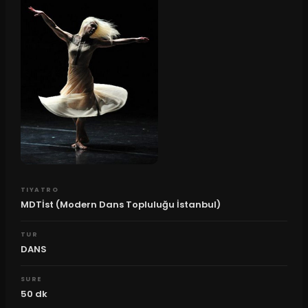
TIYATRO
MDTİst (Modern Dans Topluluğu İstanbul)
TUR
DANS
SURE
50
dk