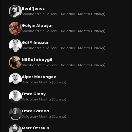
Beril Şenöz
Shoshana'nın Balkonu- Dalgalar- Mantra (Dansçı)
Gülçin Alpaşar
Shoshana'nın Balkonu- Dalgalar- Mantra (Dansçı)
Gül Yılmazer
Shoshana'nın Balkonu- Dalgalar- Mantra (Dansçı)
Nil Batırbaygil
Shoshana'nın Balkonu- Dalgalar- Mantra (Dansçı)
Alper Marangoz
Dalgalar- Mantra (Dansçı)
Emre Olcay
Dalgalar- Mantra (Dansçı)
Emre Karaca
Dalgalar- Mantra (Dansçı)
Mert Öztekin