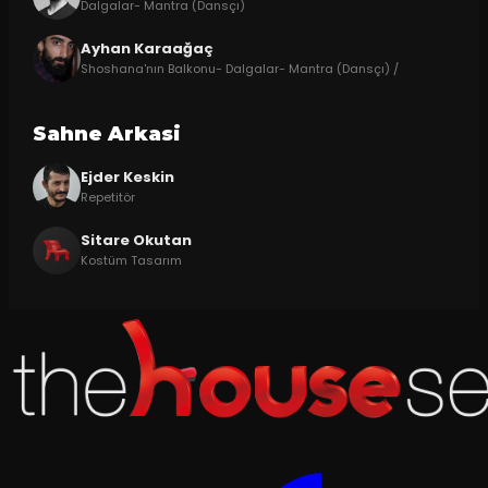
Dalgalar- Mantra (Dansçı)
Ayhan Karaağaç
Shoshana'nın Balkonu- Dalgalar- Mantra (Dansçı) /
Sahne Arkasi
Ejder Keskin
Repetitör
Sitare Okutan
Kostüm Tasarım