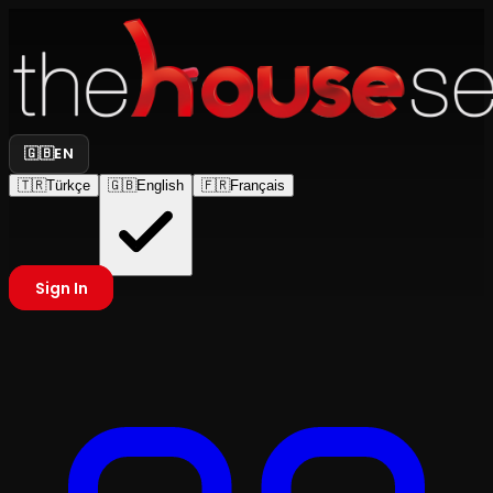
🇬🇧
EN
🇹🇷
Türkçe
🇬🇧
English
🇫🇷
Français
Sign In