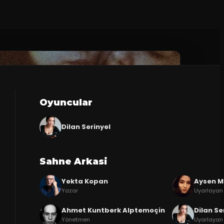
Oyuncular
Dilan Serinyel
Sahne Arkasi
Yekta Kopan
Aysen 
Yazar
Uyarlayan
Ahmet Kuntberk Alptemoçin
Dilan Se
Yönetmen
Uyarlayan