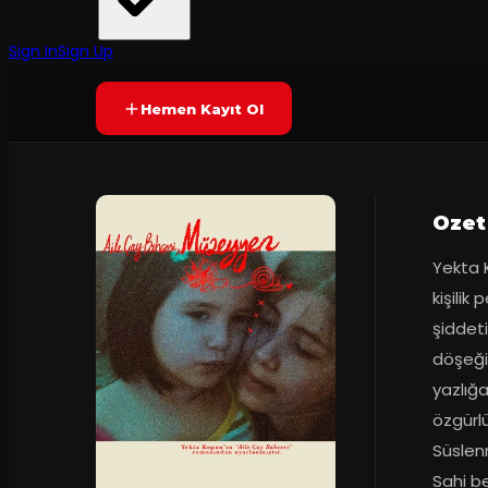
906 Performans
·
Bahçe Galata
9.1
50
dakika
Prömiyer
26.04.2026
(
18
oy)
YAKINDA
Sign In
Sign Up
Hemen Kayıt Ol
Ozet
Yekta 
kişili
şiddeti
döşeği
yazlığa
özgürl
Süslenm
Sahi b