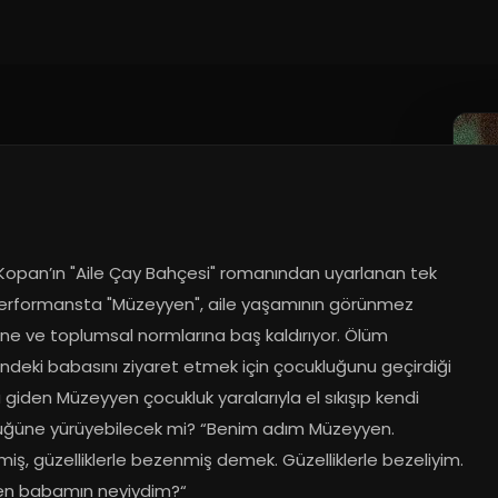
Kopan’ın "Aile Çay Bahçesi" romanından uyarlanan tek 
k performansta "Müzeyyen", aile yaşamının görünmez 
ne ve toplumsal normlarına baş kaldırıyor. Ölüm 
ndeki babasını ziyaret etmek için çocukluğunu geçirdiği 
 giden Müzeyyen çocukluk yaralarıyla el sıkışıp kendi 
üğüne yürüyebilecek mi? “Benim adım Müzeyyen. 
iş, güzelliklerle bezenmiş demek. Güzelliklerle bezeliyim. 
en babamın neyiydim?“