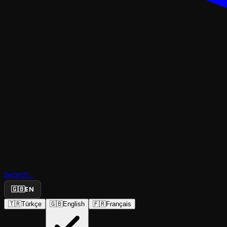
TRAJEDI & DRAMKOMEDI
Aile Çay
Bahçesi,
Search...
Müzeyyen
🇬🇧
EN
🇹🇷
Türkçe
🇬🇧
English
🇫🇷
Français