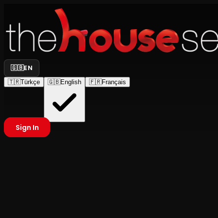
🇬🇧
EN
🇹🇷
Türkçe
🇬🇧
English
🇫🇷
Français
Sign In