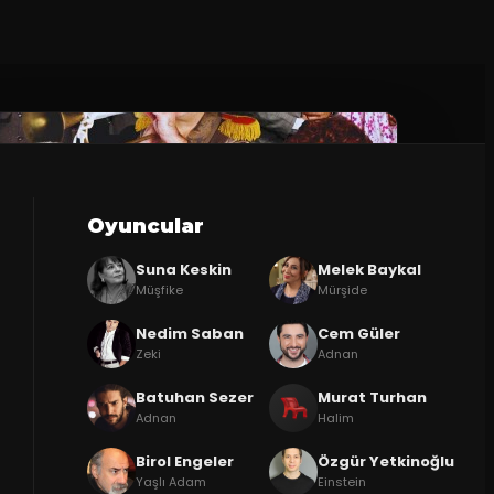
Oyuncular
Suna Keskin
Melek Baykal
Müşfike
Mürşide
Nedim Saban
Cem Güler
Zeki
Adnan
Batuhan Sezer
Murat Turhan
Adnan
Halim
Birol Engeler
Özgür Yetkinoğlu
Yaşlı Adam
Einstein