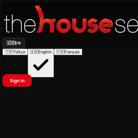
🇬🇧
EN
🇹🇷
Türkçe
🇬🇧
English
🇫🇷
Français
Sign In