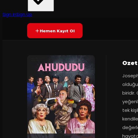
Tiyatrokare
·
Trump Kültür ve...
7.2
2
dakika
Prömiyer
24.12
(
243
oy)
YAKINDA
+10
Sign In
Sign Up
Hemen Kayıt Ol
Ozet
Joseph 
olduğu
biridir
yeğenl
tek kiş
kendil
değerle
hayata 