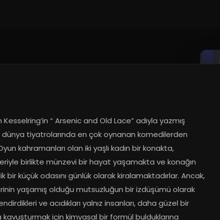
.2016
Kesselring’in “ Arsenic and Old Lace” adıyla yazmış 
 dünya tiyatrolarında en çok oynanan komedilerden 
. Oyun kahramanları olan iki yaşlı kadın bir konakta, 
eriyle birlikte münzevi bir hayat yaşamakta ve konağın 
ilik bir küçük odasını günlük olarak kiralamaktadırlar. Ancak, 
erinin yaşamış olduğu mutsuzluğun bir izdüşümü olarak 
ndirdikleri ve acıdıkları yalnız insanları, daha güzel bir 
kavuşturmak için kimyasal bir formül bulduklarına 