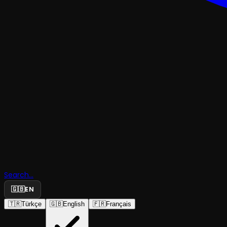
KOMEDI
Search...
Ahududu
🇬🇧
EN
🇹🇷
Türkçe
🇬🇧
English
🇫🇷
Français