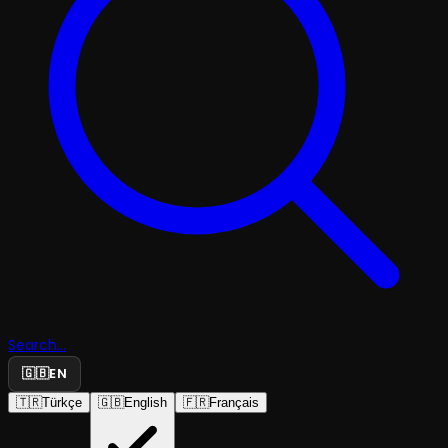
Search...
🇬🇧
EN
🇹🇷
Türkçe
🇬🇧
English
🇫🇷
Français