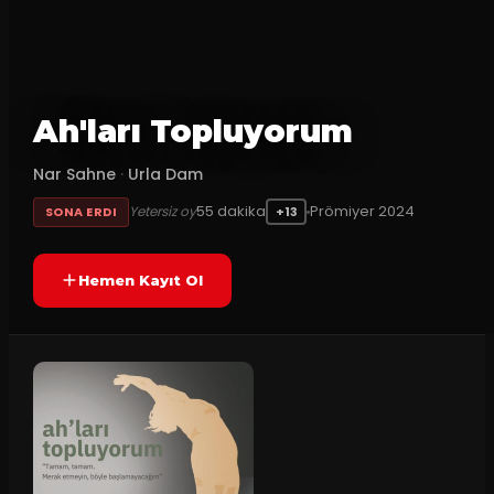
Ah'ları Topluyorum
Nar Sahne
·
Urla Dam
55
dakika
Prömiyer
2024
Yetersiz oy
SONA ERDI
+13
Hemen Kayıt Ol