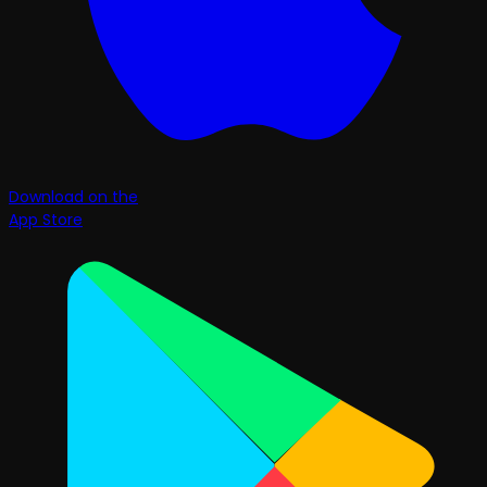
Download on the
App Store