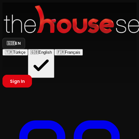
🇬🇧
EN
🇹🇷
Türkçe
🇬🇧
English
🇫🇷
Français
Sign In