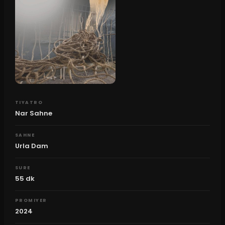
TIYATRO
Nar Sahne
SAHNE
Urla Dam
SURE
55
dk
PROMIYER
2024