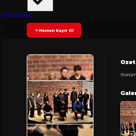
Telvin Sanat Tiyatrosu
Yetersiz oy
SONA ERDI
Sign In
Sign Up
Hemen Kayıt Ol
Ozet
Günümüz
Gale