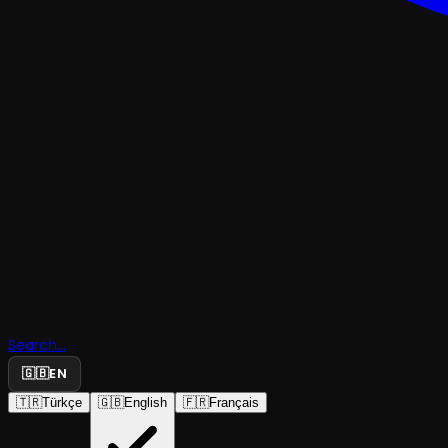
KOMEDI
Search...
Ah Şu Gen
🇬🇧
EN
🇹🇷
Türkçe
🇬🇧
English
🇫🇷
Français