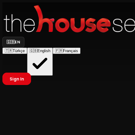
🇬🇧
EN
🇹🇷
Türkçe
🇬🇧
English
🇫🇷
Français
Sign In