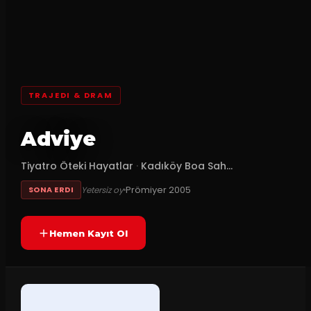
TRAJEDI & DRAM
Adviye
Tiyatro Öteki Hayatlar
·
Kadıköy Boa Sah...
Prömiyer
2005
Yetersiz oy
SONA ERDI
Hemen Kayıt Ol