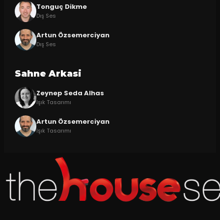
Tonguç Dikme
Dış Ses
Artun Özsemerciyan
Dış Ses
Sahne Arkasi
Zeynep Seda Alhas
Işık Tasarımı
Artun Özsemerciyan
Işık Tasarımı