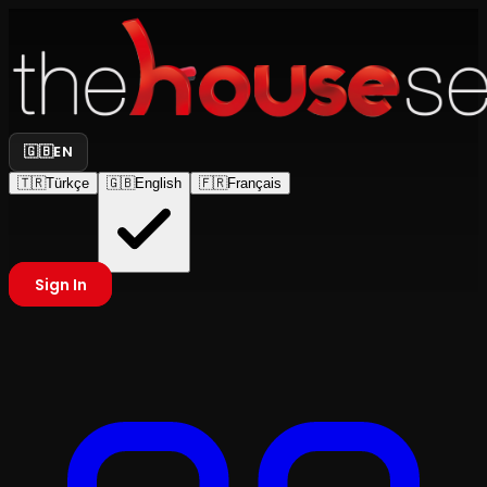
🇬🇧
EN
🇹🇷
Türkçe
🇬🇧
English
🇫🇷
Français
Sign In