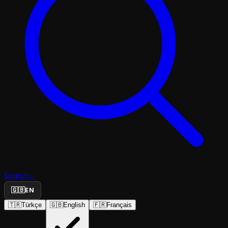
Search...
🇬🇧
EN
🇹🇷
Türkçe
🇬🇧
English
🇫🇷
Français