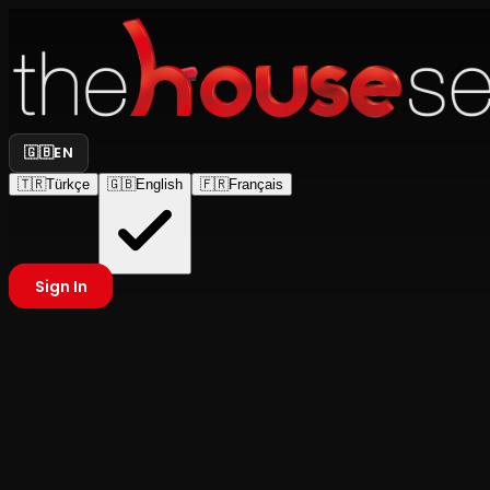
🇬🇧
EN
🇹🇷
Türkçe
🇬🇧
English
🇫🇷
Français
Sign In