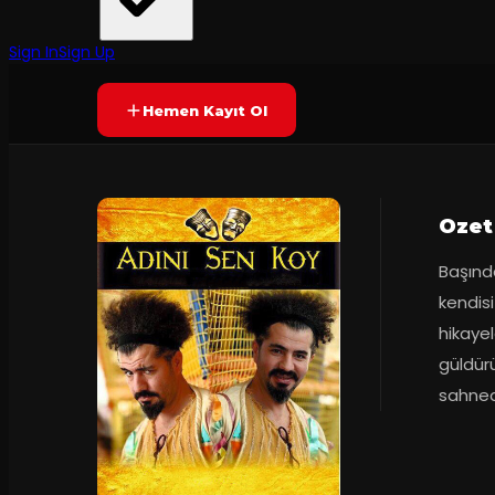
Yetersiz oy
YAKINDA
Sign In
Sign Up
Hemen Kayıt Ol
Ozet
Başında
kendisi
hikayel
güldür
sahnede