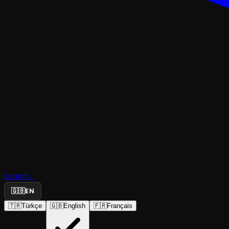
KOMEDI
Search...
🇬🇧
EN
Adını Sen 
🇹🇷
Türkçe
🇬🇧
English
🇫🇷
Français