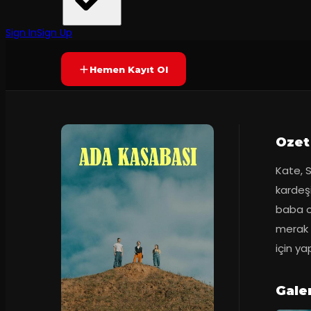
Tiyatro Kontra
·
Tiyatro Peron
8.5
90
dakika
Prömiyer
05.02.2025
(
119
oy)
YAKINDA
Sign In
Sign Up
Hemen Kayıt Ol
Ozet
Kate, 
kardeş
baba o
merak 
için y
Gale