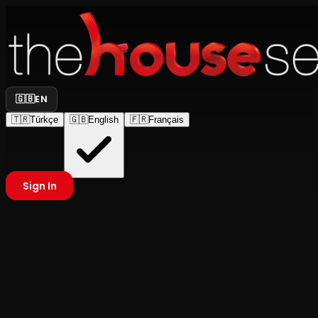
🇬🇧
EN
🇹🇷
Türkçe
🇬🇧
English
🇫🇷
Français
Sign In