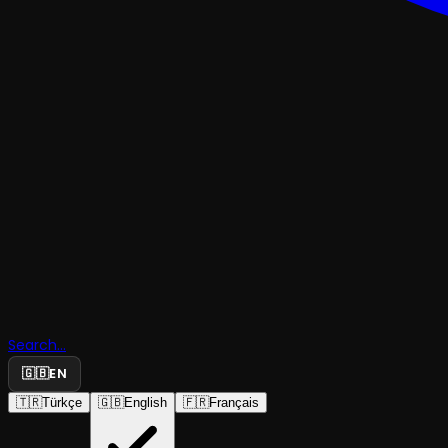
KOMEDITRAJEDI & DRAM
Search...
Ada Kasab
🇬🇧
EN
🇹🇷
Türkçe
🇬🇧
English
🇫🇷
Français