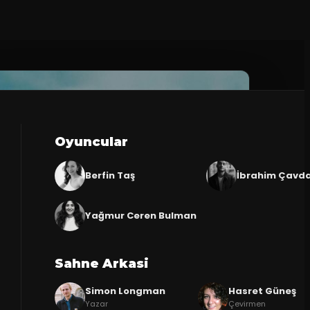
Oyuncular
Berfin Taş
İbrahim Çavd
Yağmur Ceren Bulman
Sahne Arkasi
Simon Longman
Hasret Güneş
Yazar
Çevirmen