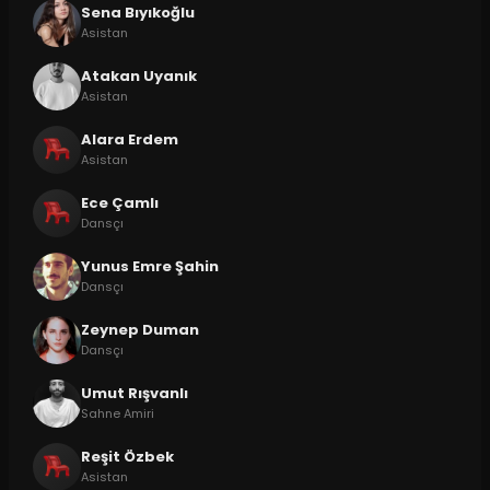
Sena Bıyıkoğlu
Asistan
Atakan Uyanık
Asistan
Alara Erdem
Asistan
Ece Çamlı
Dansçı
Yunus Emre Şahin
Dansçı
Zeynep Duman
Dansçı
Umut Rışvanlı
Sahne Amiri
Reşit Özbek
Asistan