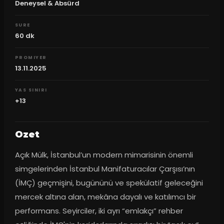
Deneysel & Absürd
SURE
60
dk
PROMIYER
13.11.2025
YAS SINIRI
+13
Ozet
Açık Mülk, İstanbul’un modern mimarisinin önemli 
simgelerinden İstanbul Manifaturacılar Çarşısı’nın 
(İMÇ) geçmişini, bugününü ve spekülatif geleceğini 
mercek altına alan, mekâna dayalı ve katılımcı bir 
performans. Seyirciler, iki ayrı “emlakçı” rehber 