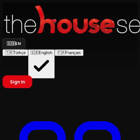
🇬🇧
EN
🇹🇷
Türkçe
🇬🇧
English
🇫🇷
Français
Sign In