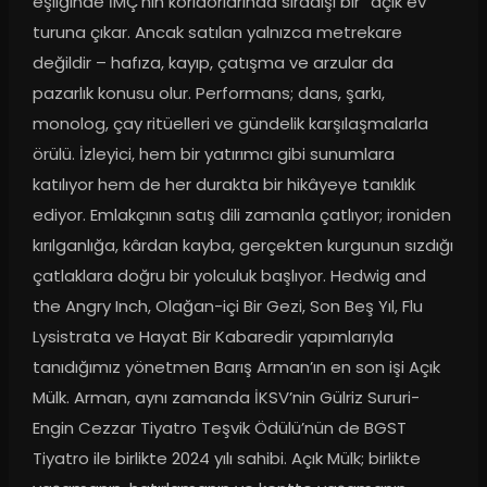
eşliğinde İMÇ'nin koridorlarında sıradışı bir “açık ev” 
turuna çıkar. Ancak satılan yalnızca metrekare 
değildir – hafıza, kayıp, çatışma ve arzular da 
pazarlık konusu olur. Performans; dans, şarkı, 
monolog, çay ritüelleri ve gündelik karşılaşmalarla 
örülü. İzleyici, hem bir yatırımcı gibi sunumlara 
katılıyor hem de her durakta bir hikâyeye tanıklık 
ediyor. Emlakçının satış dili zamanla çatlıyor; ironiden 
kırılganlığa, kârdan kayba, gerçekten kurgunun sızdığı 
çatlaklara doğru bir yolculuk başlıyor. Hedwig and 
the Angry Inch, Olağan-içi Bir Gezi, Son Beş Yıl, Flu 
Lysistrata ve Hayat Bir Kabaredir yapımlarıyla 
tanıdığımız yönetmen Barış Arman’ın en son işi Açık 
Mülk. Arman, aynı zamanda İKSV’nin Gülriz Sururi-
Engin Cezzar Tiyatro Teşvik Ödülü’nün de BGST 
Tiyatro ile birlikte 2024 yılı sahibi. Açık Mülk; birlikte 