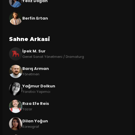
Yeliz Doğan
Berfin Ertan
Sahne Arkasi
İpek M. Sur
Genel Sanat Yönetmeni / Dramaturg
Barış Arman
Yönetmen
Yağmur Dolkun
Yaratıcı Yapımcı
Rıza Efe Reis
Yazar
Dilan Yoğun
Koreograf