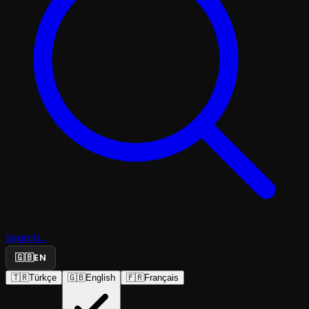
Search...
🇬🇧
EN
🇹🇷
Türkçe
🇬🇧
English
🇫🇷
Français