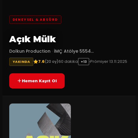
DENEYSEL & ABSÜRD
Açık Mülk
Dolkun Production
·
İMÇ Atölye 5554...
7.6
60
dakika
Prömiyer
13.11.2025
(
20
oy)
YAKINDA
+13
Hemen Kayıt Ol