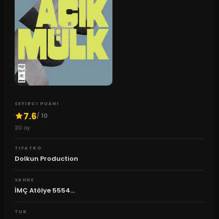
SEYIRCI PUANI
7.6
/ 10
20
oy
TIYATRO
Dolkun Production
SAHNE
İMÇ Atölye 5554...
TUR