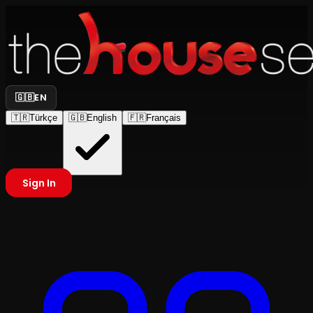
🇬🇧
EN
🇹🇷
Türkçe
🇬🇧
English
🇫🇷
Français
Sign In