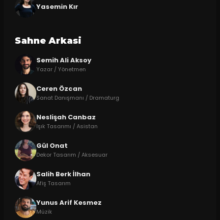
Yasemin Kır
Sahne Arkasi
Semih Ali Aksoy
Yazar / Yönetmen
Ceren Özcan
Sanat Danışmanı / Dramaturg
Neslişah Canbaz
Işık Tasarımı / Asistan
Gül Onat
Dekor Tasarım / Aksesuar
Salih Berk İlhan
Afiş Tasarım
Yunus Arif Kesmez
Müzik