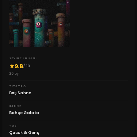
SEYIRCI PUANI
9.8
/ 10
20
oy
TIYATRO
Boş Sahne
SAHNE
Bahçe Galata
TUR
Çocuk & Genç