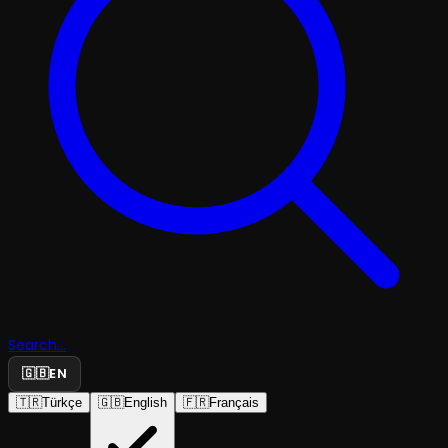
Search...
🇬🇧
EN
🇹🇷
Türkçe
🇬🇧
English
🇫🇷
Français