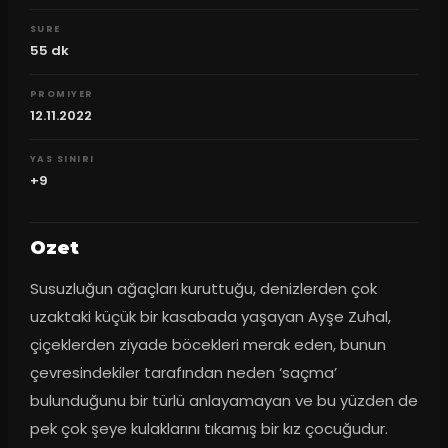
SURE
55
dk
PROMIYER
12.11.2022
YAS SINIRI
+9
Ozet
Susuzluğun ağaçları kuruttuğu, denizlerden çok 
uzaktaki küçük bir kasabada yaşayan Ayşe Zuhal, 
çiçeklerden ziyade böcekleri merak eden, bunun 
çevresindekiler tarafından neden ‘saçma’ 
bulunduğunu bir türlü anlayamayan ve bu yüzden de 
pek çok şeye kulaklarını tıkamış bir kız çocuğudur. 