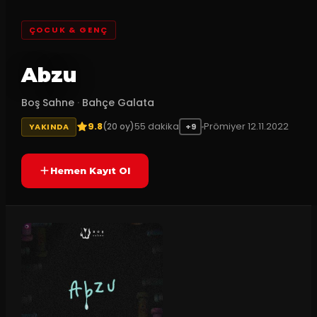
ÇOCUK & GENÇ
Abzu
Boş Sahne
·
Bahçe Galata
9.8
55
dakika
Prömiyer
12.11.2022
(
20
oy)
YAKINDA
+9
Hemen Kayıt Ol