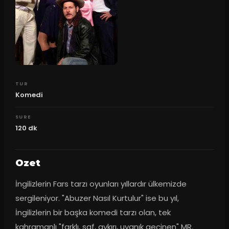
TUR
Komedi
SURE
120
dk
Ozet
İngilizlerin Fars tarzı oyunları yıllardır ülkemizde 
sergileniyor. "Abuzer Nasıl Kurtulur" ise bu yıl, 
İngilizlerin bir başka komedi tarzı olan, tek 
kahramanlı "farklı, saf, aykırı, uyanık geçinen" MR. 