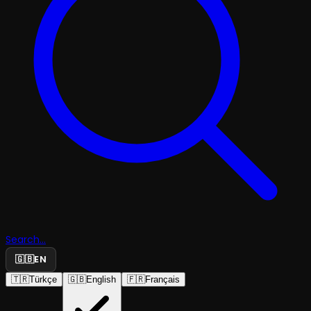
Search...
🇬🇧
EN
🇹🇷
Türkçe
🇬🇧
English
🇫🇷
Français