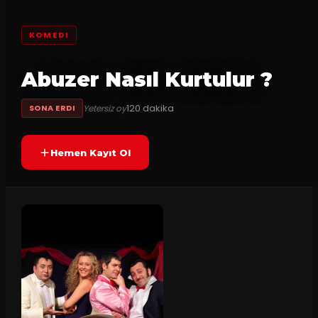
KOMEDI
Abuzer Nasıl Kurtulur ?
120
dakika
Yetersiz oy
SONA ERDI
Hemen Kayıt Ol