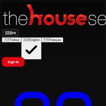
🇬🇧
EN
🇹🇷
Türkçe
🇬🇧
English
🇫🇷
Français
Sign In