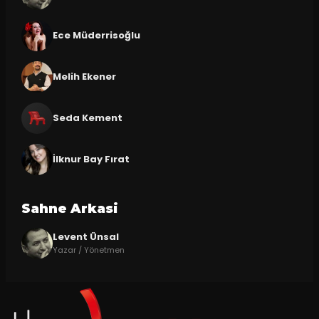
Ece Müderrisoğlu
Melih Ekener
Seda Kement
İlknur Bay Fırat
Sahne Arkasi
Levent Ünsal
Yazar / Yönetmen