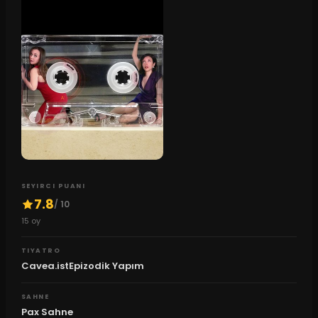
SEYIRCI PUANI
7.8
/ 10
15
oy
TIYATRO
Cavea.istEpizodik Yapım
SAHNE
Pax Sahne