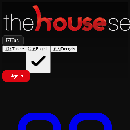
🇬🇧
EN
🇹🇷
Türkçe
🇬🇧
English
🇫🇷
Français
Sign In