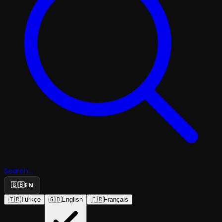
Search...
🇬🇧
EN
🇹🇷
Türkçe
🇬🇧
English
🇫🇷
Français