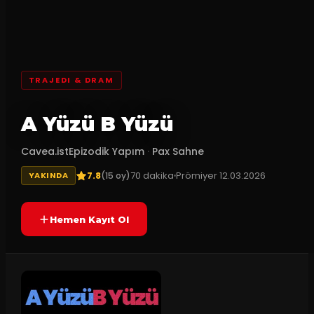
TRAJEDI & DRAM
A Yüzü B Yüzü
Cavea.istEpizodik Yapım
·
Pax Sahne
7.8
70
dakika
Prömiyer
12.03.2026
(
15
oy)
YAKINDA
Hemen Kayıt Ol