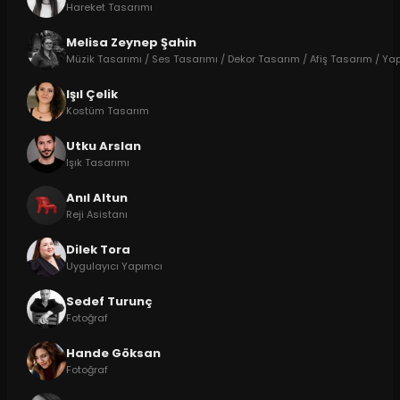
Hareket Tasarımı
Melisa Zeynep Şahin
Müzik Tasarımı / Ses Tasarımı / Dekor Tasarım / Afiş Tasarım / Ya
Işıl Çelik
Kostüm Tasarım
Utku Arslan
Işık Tasarımı
Anıl Altun
Reji Asistanı
Dilek Tora
Uygulayıcı Yapımcı
Sedef Turunç
Fotoğraf
Hande Göksan
Fotoğraf