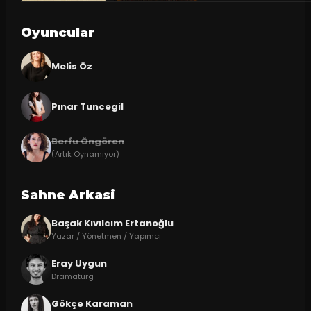
Oyuncular
Melis Öz
Pınar Tuncegil
Berfu Öngören
(Artık Oynamıyor)
Sahne Arkasi
Başak Kıvılcım Ertanoğlu
Yazar / Yönetmen / Yapımcı
Eray Uygun
Dramaturg
Gökçe Karaman