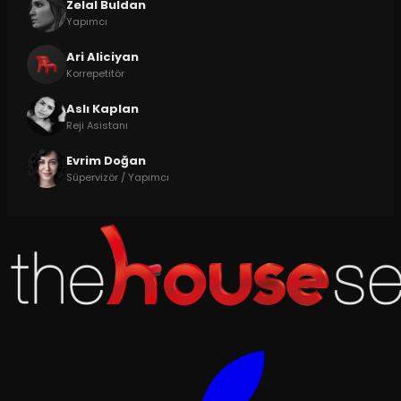
Zelal Buldan
Yapımcı
Ari Aliciyan
Korrepetitör
Aslı Kaplan
Reji Asistanı
Evrim Doğan
Süpervizör / Yapımcı