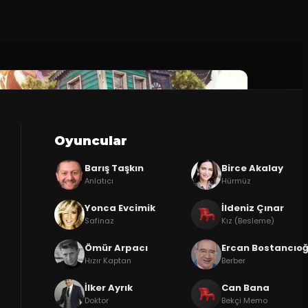
Oyuncular
Barış Taşkın
Birce Akalay
Anlatıcı
Hürmüz
Yonca Evcimik
İldeniz Çınar
Safinaz
Kız (Besleme)
Ömür Arpacı
Ercan Bostancıoğ
Hızır Kaptan
Berber
İlker Ayrık
Can Bana
Doktor
Bekçi Memo