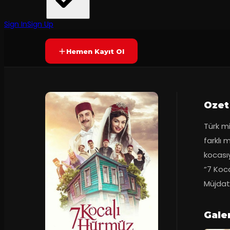
Müjdat Gezen Tiyatrosu
·
Bostancı Göster...
7.9
Prömiyer
28.10.2017
(
95
oy)
SONA ERDI
Sign In
Sign Up
Hemen Kayıt Ol
Ozet
Türk mi
farklı 
kocasıy
“7 Koca
Müjdat
Gale