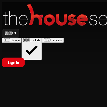
🇬🇧
EN
🇹🇷
Türkçe
🇬🇧
English
🇫🇷
Français
Sign In