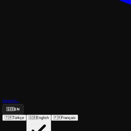
MÜZIKAL & KABAREKOMEDI
Search...
7 Kocalı 
🇬🇧
EN
🇹🇷
Türkçe
🇬🇧
English
🇫🇷
Français