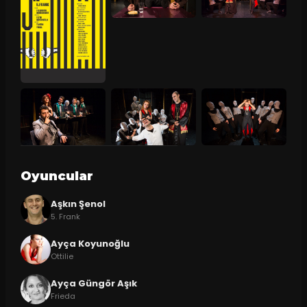
Oyuncular
Aşkın Şenol
5. Frank
Ayça Koyunoğlu
Ottilie
Ayça Güngör Aşık
Frieda