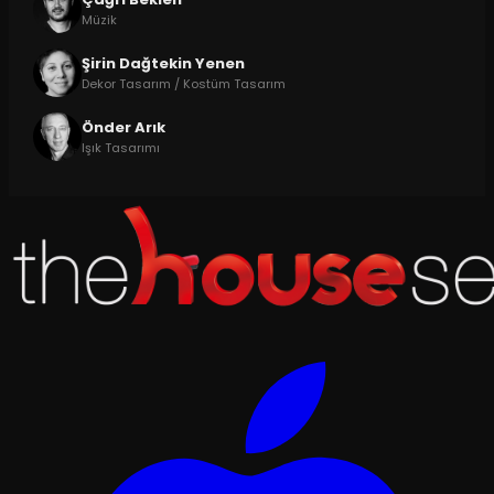
Müzik
Şirin Dağtekin Yenen
Dekor Tasarım / Kostüm Tasarım
Önder Arık
Işık Tasarımı