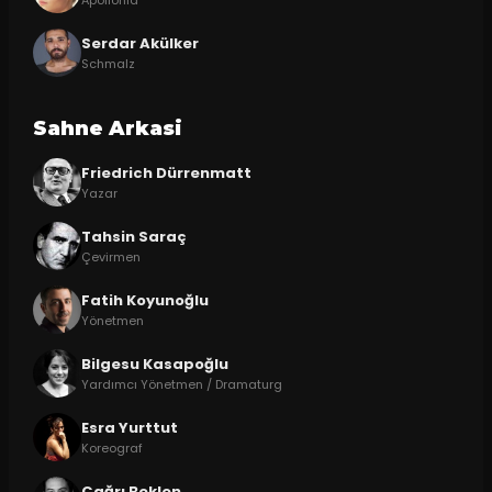
Serdar Akülker
Schmalz
Sahne Arkasi
Friedrich Dürrenmatt
Yazar
Tahsin Saraç
Çevirmen
Fatih Koyunoğlu
Yönetmen
Bilgesu Kasapoğlu
Yardımcı Yönetmen / Dramaturg
Esra Yurttut
Koreograf
Çağrı Beklen