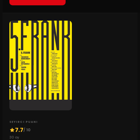
SEYIRCI PUANI
7.7
/ 10
30
oy