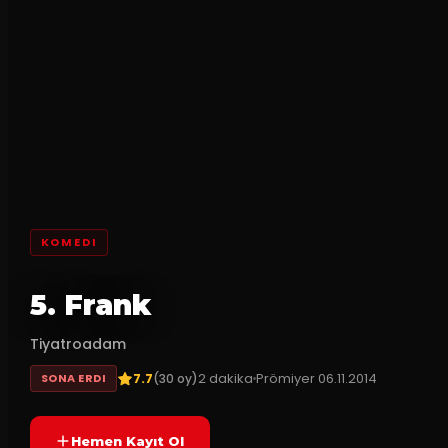
KOMEDI
5. Frank
Tiyatroadam
7.7
2
dakika
Prömiyer
06.11.2014
(
30
oy)
SONA ERDI
Hemen Kayıt Ol