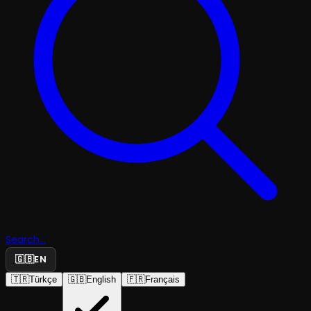
Search...
🇬🇧
EN
🇹🇷
Türkçe
🇬🇧
English
🇫🇷
Français