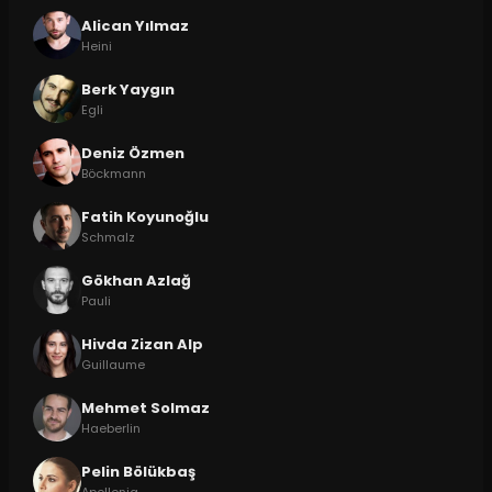
Alican Yılmaz
Heini
Berk Yaygın
Egli
Deniz Özmen
Böckmann
Fatih Koyunoğlu
Schmalz
Gökhan Azlağ
Pauli
Hivda Zizan Alp
Guillaume
Mehmet Solmaz
Haeberlin
Pelin Bölükbaş
Apollonia