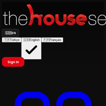
🇬🇧
EN
🇹🇷
Türkçe
🇬🇧
English
🇫🇷
Français
Sign In