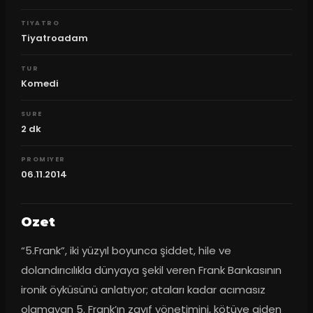
TIYATRO
Tiyatroadam
TUR
Komedi
SURE
2
dk
PROMIYER
06.11.2014
Ozet
“5.Frank”, iki yüzyıl boyunca şiddet, hile ve 
dolandırıcılıkla dünyaya şekil veren Frank Bankasının 
ironik öyküsünü anlatıyor; ataları kadar acımasız 
olamayan 5. Frank’ın zayıf yönetimini, kötüye giden 