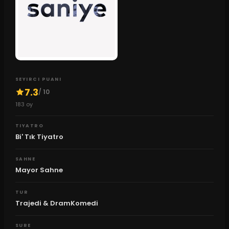
SEYIRCI PUANI
7.3
/ 10
183
oy
TIYATRO
Bi' Tık Tiyatro
SAHNE
Mayor Sahne
TUR
Trajedi & DramKomedi
SURE