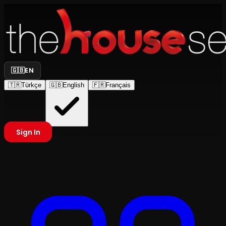
🇬🇧
EN
🇹🇷
Türkçe
🇬🇧
English
🇫🇷
Français
Sign In