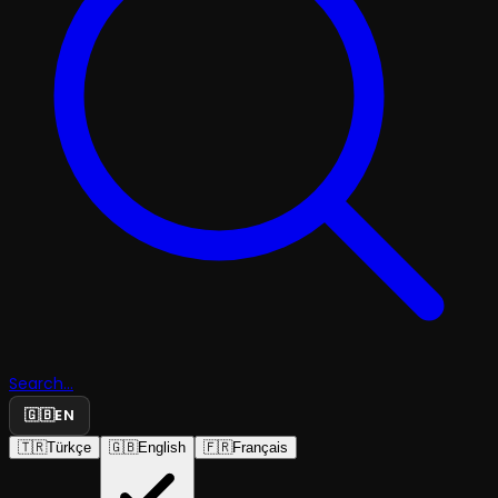
Search...
🇬🇧
EN
🇹🇷
Türkçe
🇬🇧
English
🇫🇷
Français