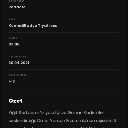
TIYATRO
Podacto
TUR
KomediRadyo Tiyatrosu
SURE
93
dk
PROMIYER
30.04.2021
YAS SINIRI
+13
Ozet
Yiğit Sertdemir’in yazdığı ve Gülhan Kadim ile 
seslendirdiği, Ömer Yaman Erzurumlu’nun rejisiyle 13 