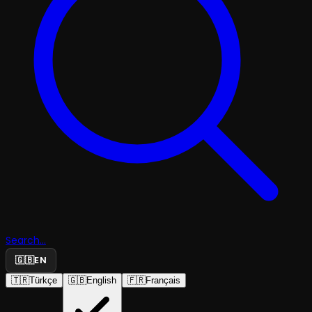
Search...
🇬🇧
EN
🇹🇷
Türkçe
🇬🇧
English
🇫🇷
Français