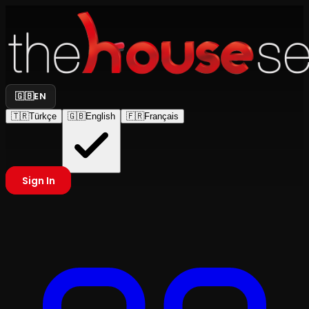
🇬🇧
EN
🇹🇷
Türkçe
🇬🇧
English
🇫🇷
Français
Sign In