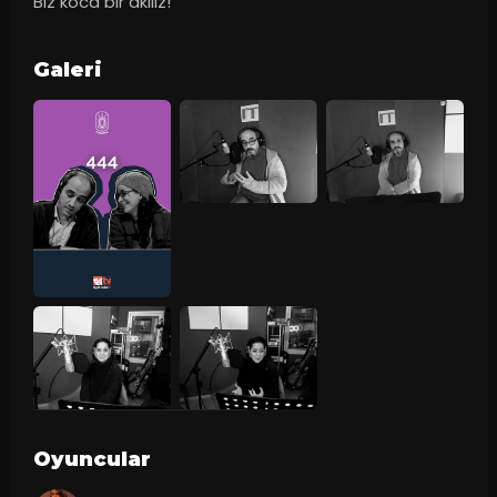
Biz koca bir akılız!”
Galeri
Oyuncular