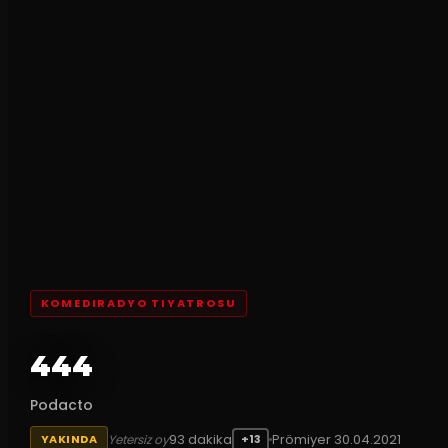
KOMEDIRADYO TIYATROSU
444
Podacto
93
dakika
Prömiyer
30.04.2021
Yetersiz oy
YAKINDA
+13