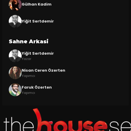
Gülhan Kadim
Yiğit Sertdemir
Sahne Arkasi
Yiğit Sertdemir
Yazar
Nisan Ceren Özerten
Yapımcı
Faruk Özerten
Yapımcı