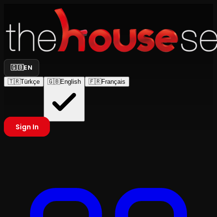
🇬🇧
EN
🇹🇷
Türkçe
🇬🇧
English
🇫🇷
Français
Sign In