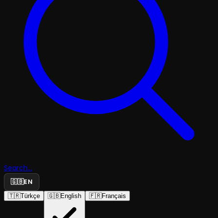
Search...
🇬🇧
EN
🇹🇷
Türkçe
🇬🇧
English
🇫🇷
Français