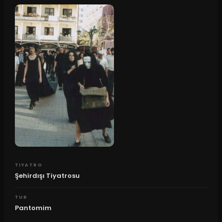
TIYATRO
Şehirdışı Tiyatrosu
TUR
Pantomim