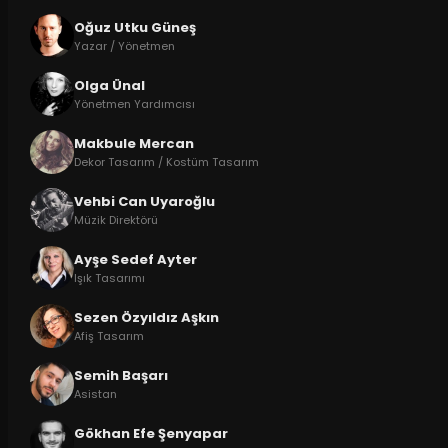
Oğuz Utku Güneş
Yazar / Yönetmen
Olga Ünal
Yönetmen Yardımcısı
Makbule Mercan
Dekor Tasarım / Kostüm Tasarım
Vehbi Can Uyaroğlu
Müzik Direktörü
Ayşe Sedef Ayter
Işık Tasarımı
Sezen Özyıldız Aşkın
Afiş Tasarım
Semih Başarı
Asistan
Gökhan Efe Şenyapar