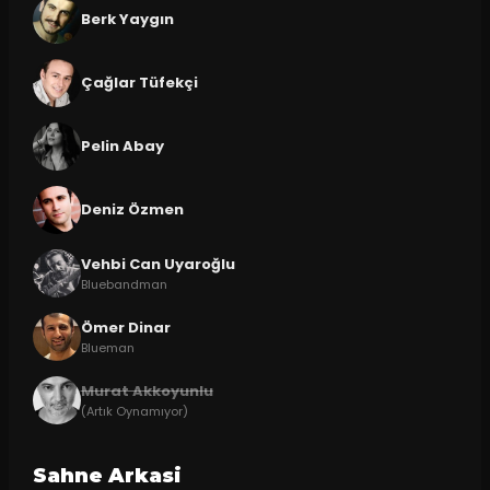
Berk Yaygın
Çağlar Tüfekçi
Pelin Abay
Deniz Özmen
Vehbi Can Uyaroğlu
Bluebandman
Ömer Dinar
Blueman
Murat Akkoyunlu
(Artık Oynamıyor)
Sahne Arkasi