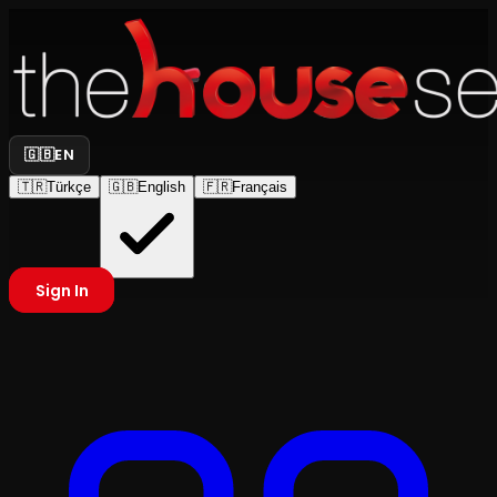
🇬🇧
EN
🇹🇷
Türkçe
🇬🇧
English
🇫🇷
Français
Sign In