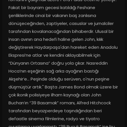
Fakat bir bayram gecesi katıldığı Feshane 
şenliklerinde cinai bir vakanın baş zanlısına 
dönüşeceğinden, zaptiyeler, casuslar ve jurnalciler 
tarafından kovalanacağından bihaberdir. Ulusal bir 
insan avının ana hedefi haline gelen John, kılık 
değiştirerek Haydarpaşa'dan hareket eden Anadolu 
Ekspresi’ne atlar ve kendini aklayabilmek için 
“Dünyanın Ortasına” doğru yola çıkar. Nasreddin 
Hoca’nın eşeğinin sağ arka ayağının bastığı 
Akşehir’e… Peşinde olduğu serüven, o'nun peşine 
düşmüştür artık." Başta James Bond olmak üzere bir 
çok ikonik polisiyeye ilham kaynağı olan John 
Buchan’ın “39 Basamak” romanı, Alfred Hitchcock 
tarafından beyazperdeye taşındığından beri 
defaatle sinema filmlerine, radyo ve tiyatro 
oyunlarına uyarlanmıştı. “39 Buçuk Basamak” ise bu 