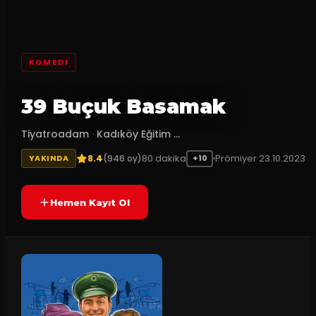
KOMEDI
39 Buçuk Basamak
Tiyatroadam
·
Kadıköy Eğitim ...
8.4
80
dakika
Prömiyer
23.10.2023
(
946
oy)
YAKINDA
+10
Hemen Kayıt Ol