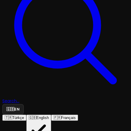
Search...
🇬🇧
EN
🇹🇷
Türkçe
🇬🇧
English
🇫🇷
Français