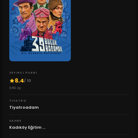
SEYIRCI PUANI
8.4
/ 10
946
oy
TIYATRO
Tiyatroadam
SAHNE
Kadıköy Eğitim ...