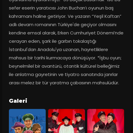
sefer eserin yaratıcısı John Buchan’ı oyunun baş 
kahramanı haline getiriyor. Ve yazarın “Yeşil Kaftan” 
adlı devam romanının Türkiye'de geçiyor olmasını 
kendine emsal alarak, Erken Cumhuriyet Dönemi’nde 
cerayan eden, şark ile garbın tokalaştığı 
İstanbul'dan Anadolu'ya uzanan, hayretliklere 
mahsus bir tarihi kurmacaya dönüşüyor. *İşbu oyun; 
beynelmilel bir avantürü, otantik kültürel belleğimiz 
ile anlatma gayretinin ve tiyatro sanatında janrlar 
arası melez bir tür yaratma çabasının mahsulüdür.
Galeri