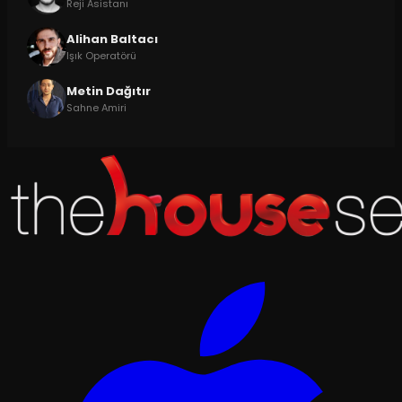
Reji Asistanı
Alihan Baltacı
Işık Operatörü
Metin Dağıtır
Sahne Amiri