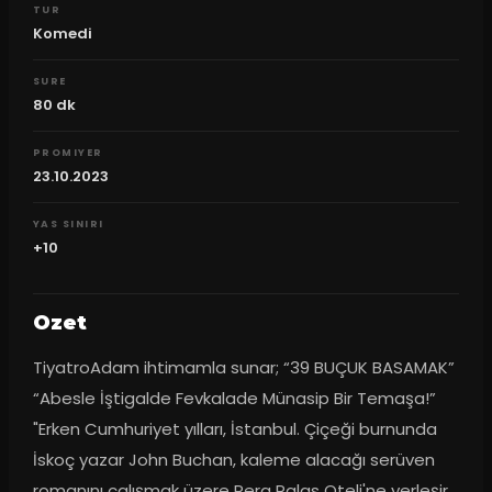
TUR
Komedi
SURE
80
dk
PROMIYER
23.10.2023
YAS SINIRI
+10
Ozet
TiyatroAdam ihtimamla sunar; “39 BUÇUK BASAMAK” 
“Abesle İştigalde Fevkalade Münasip Bir Temaşa!” 
"Erken Cumhuriyet yılları, İstanbul. Çiçeği burnunda 
İskoç yazar John Buchan, kaleme alacağı serüven 
romanını çalışmak üzere Pera Palas Oteli'ne yerleşir. 