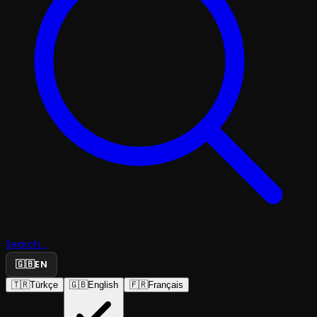
Search...
🇬🇧
EN
🇹🇷
Türkçe
🇬🇧
English
🇫🇷
Français