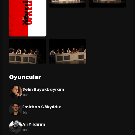
Oyuncular
Selin Büyükbayram
Jüri
Emirhan Gökyıldız
Jüri
Ali Yıldırım
Jüri