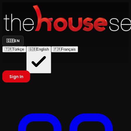
🇬🇧
EN
🇹🇷
Türkçe
🇬🇧
English
🇫🇷
Français
Sign In