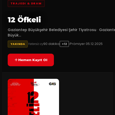
TRAJEDI & DRAM
12 Öfkeli
Gaziantep Büyükşehir Belediyesi Şehir Tiyatrosu
·
Gaziant
Büyük...
90
dakika
Prömiyer
05.12.2025
Yetersiz oy
YAKINDA
+12
Hemen Kayıt Ol