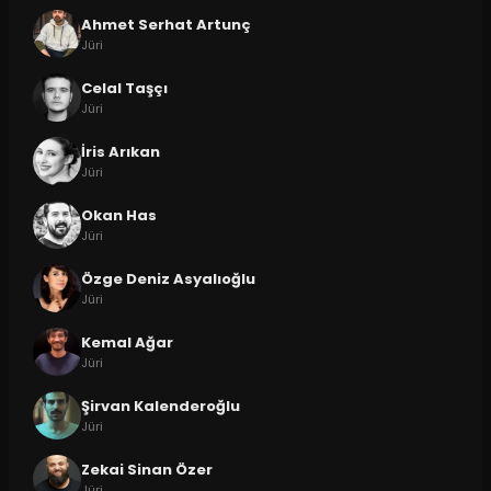
Ahmet Serhat Artunç
Jüri
Celal Taşçı
Jüri
İris Arıkan
Jüri
Okan Has
Jüri
Özge Deniz Asyalıoğlu
Jüri
Kemal Ağar
Jüri
Şirvan Kalenderoğlu
Jüri
Zekai Sinan Özer
Jüri