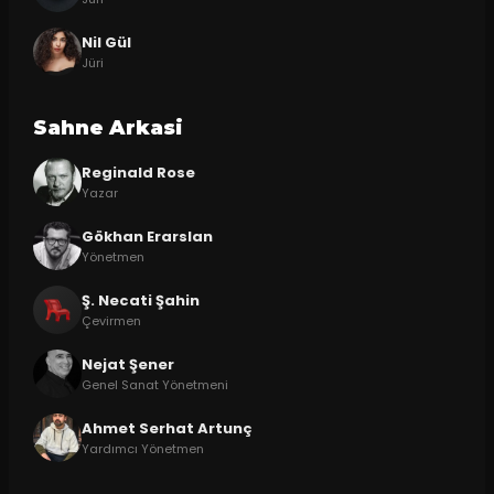
Nil Gül
Jüri
Sahne Arkasi
Reginald Rose
Yazar
Gökhan Erarslan
Yönetmen
Ş. Necati Şahin
Çevirmen
Nejat Şener
Genel Sanat Yönetmeni
Ahmet Serhat Artunç
Yardımcı Yönetmen