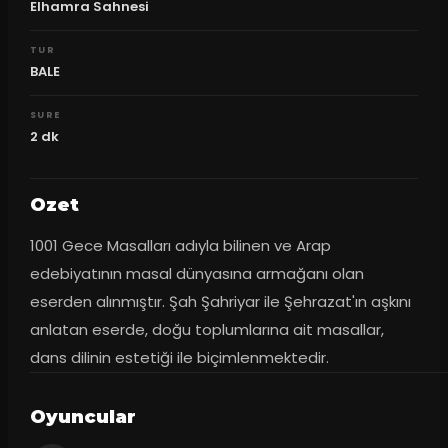
Elhamra Sahnesi
TUR
BALE
SURE
2
dk
Ozet
1001 Gece Masalları adıyla bilinen ve Arap 
edebiyatının masal dünyasına armağanı olan 
eserden alınmıştır. Şah Şahriyar ile Şehrazat'ın aşkını 
anlatan eserde, doğu toplumlarına ait masallar, 
dans dilinin estetiği ile biçimlenmektedir.
Oyuncular