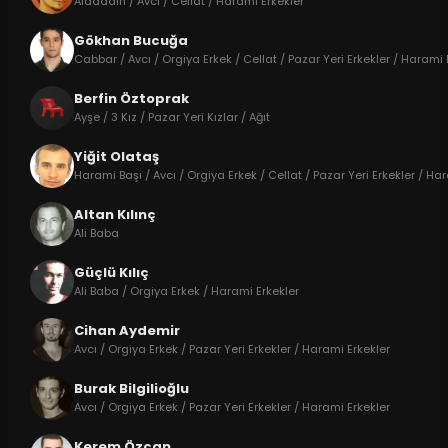
Alaaddin / Avcı / Cellat / Harami Erkekler
Gökhan Bucuğa
Cabbar / Avcı / Orgiya Erkek / Cellat / Pazar Yeri Erkekler / Harami 
Berfin Öztoprak
Ayşe / 3 Kız / Pazar Yeri Kızlar / Ağıt
Yiğit Olataş
Harami Başı / Avcı / Orgiya Erkek / Cellat / Pazar Yeri Erkekler / Ha
Altan Kılınç
Ali Baba
Güçlü Kılıç
Ali Baba / Orgiya Erkek / Harami Erkekler
Cihan Aydemir
Avcı / Orgiya Erkek / Pazar Yeri Erkekler / Harami Erkekler
Burak Bilgilioğlu
Avcı / Orgiya Erkek / Pazar Yeri Erkekler / Harami Erkekler
Kerem Özcan