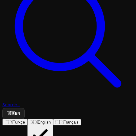
Search...
🇬🇧
EN
🇹🇷
Türkçe
🇬🇧
English
🇫🇷
Français