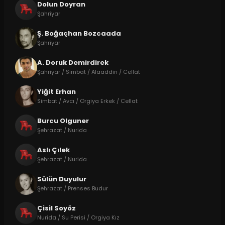
Dolun Doyran
Şahriyar
Ş. Boğaçhan Bozcaada
Şahriyar
A. Doruk Demirdirek
Şahriyar / Simbat / Alaaddin / Cellat
Yiğit Erhan
Simbat / Avcı / Orgiya Erkek / Cellat
Burcu Olguner
Şehrazat / Nurida
Aslı Çılek
Şehrazat / Nurida
Sülün Duyulur
Şehrazat / Prenses Budur
Çisil Soyöz
Nurida / Su Perisi / Orgiya Kız