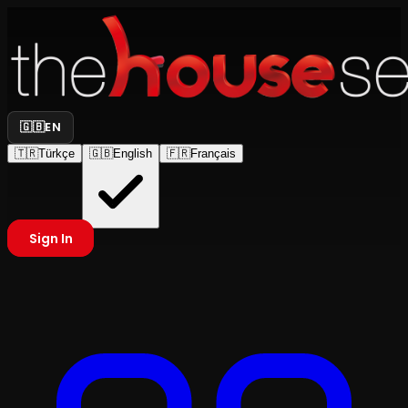
🇬🇧
EN
🇹🇷
Türkçe
🇬🇧
English
🇫🇷
Français
Sign In