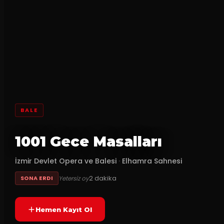
BALE
1001 Gece Masalları
İzmir Devlet Opera ve Balesi
·
Elhamra Sahnesi
2
dakika
Yetersiz oy
SONA ERDI
Hemen Kayıt Ol