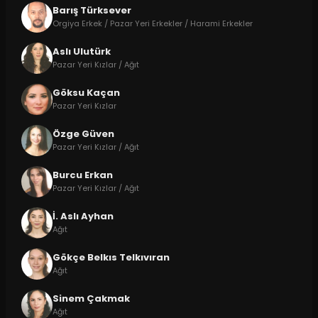
Barış Türksever
Orgiya Erkek / Pazar Yeri Erkekler / Harami Erkekler
Aslı Ulutürk
Pazar Yeri Kızlar / Ağıt
Göksu Kaçan
Pazar Yeri Kızlar
Özge Güven
Pazar Yeri Kızlar / Ağıt
Burcu Erkan
Pazar Yeri Kızlar / Ağıt
İ. Aslı Ayhan
Ağıt
Gökçe Belkıs Telkıvıran
Ağıt
Sinem Çakmak
Ağıt