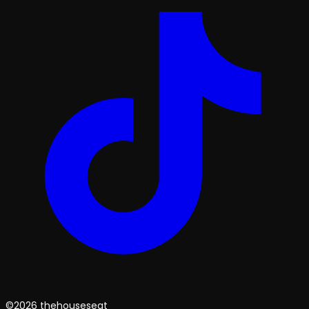
©2026 thehouseseat