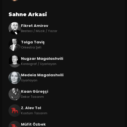
Sahne Arkasi
Fikret Amirov
Besteci / Müzik / Yazar
Tolga Taviş
Orkestra Şefi
Nugzar Magalashvili
Koreograf / Uyarlayan
Medeia Magalashvili
Uyarlayan
Kaan Güreşçi
Dekor Tasarım
Z. Alev Tol
Kostüm Tasarım
Müfit Özbek