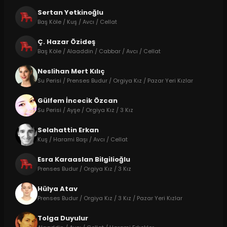
Sertan Yetkinoğlu
Baş Köle / Kuş / Avcı / Cellat
Ç. Hazar Özideş
Baş Köle / Alaaddin / Cabbar / Avcı / Cellat
Neslihan Mert Kılıç
Su Perisi / Prenses Budur / Orgiya Kız / Pazar Yeri Kızlar
Gülfem İncecik Özcan
Su Perisi / Ayşe / Orgiya Kız / 3 Kız
Selahattin Erkan
Kuş / Harami Başı / Avcı / Cellat
Esra Karaaslan Bilgilioğlu
Prenses Budur / Orgiya Kız / 3 Kız
Hülya Atav
Prenses Budur / Orgiya Kız / 3 Kız / Pazar Yeri Kızlar
Tolga Duyulur