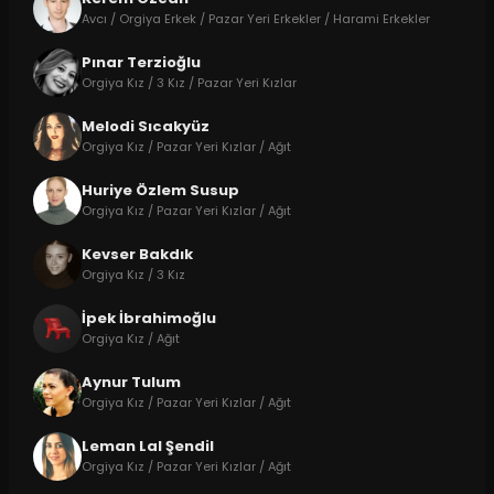
Avcı / Orgiya Erkek / Pazar Yeri Erkekler / Harami Erkekler
Pınar Terzioğlu
Orgiya Kız / 3 Kız / Pazar Yeri Kızlar
Melodi Sıcakyüz
Orgiya Kız / Pazar Yeri Kızlar / Ağıt
Huriye Özlem Susup
Orgiya Kız / Pazar Yeri Kızlar / Ağıt
Kevser Bakdık
Orgiya Kız / 3 Kız
İpek İbrahimoğlu
Orgiya Kız / Ağıt
Aynur Tulum
Orgiya Kız / Pazar Yeri Kızlar / Ağıt
Leman Lal Şendil
Orgiya Kız / Pazar Yeri Kızlar / Ağıt