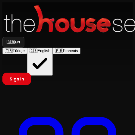
🇬🇧
EN
🇹🇷
Türkçe
🇬🇧
English
🇫🇷
Français
Sign In