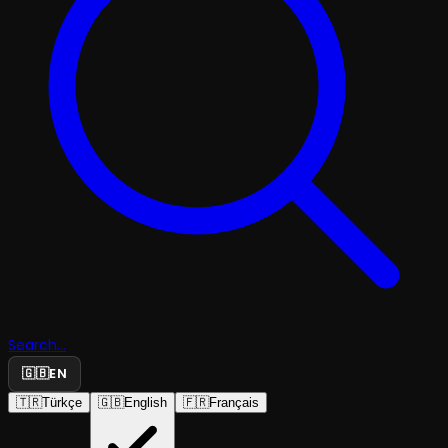
Search...
🇬🇧
EN
🇹🇷
Türkçe
🇬🇧
English
🇫🇷
Français