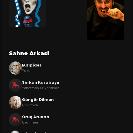
Sahne Arkasi
Euripides
Yazar
Serkan Karabayır
Yönetmen / Uyarlayan
Güngör Dilmen
Çevirmen
Oruç Aruoba
Çevirmen