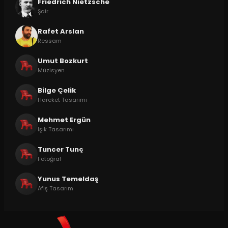
Friedrich Nietzsche
Şair
Rafet Arslan
Ressam
Umut Bozkurt
Müzisyen
Bilge Çelik
Hareket Tasarımı
Mehmet Ergün
Işık Tasarımı
Tuncer Tunç
Fotoğraf
Yunus Temeldaş
Afiş Tasarım