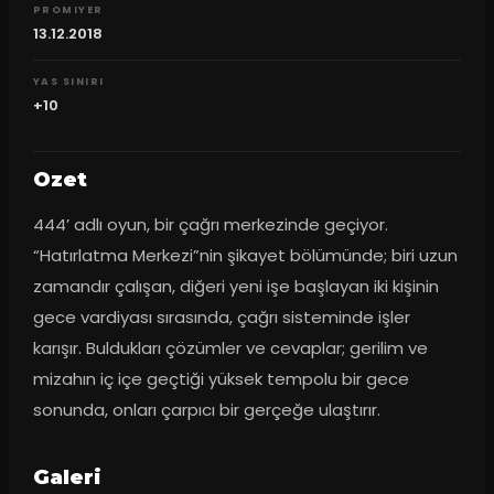
PROMIYER
13.12.2018
YAS SINIRI
+10
Ozet
444’ adlı oyun, bir çağrı merkezinde geçiyor. 
“Hatırlatma Merkezi”nin şikayet bölümünde; biri uzun 
zamandır çalışan, diğeri yeni işe başlayan iki kişinin 
gece vardiyası sırasında, çağrı sisteminde işler 
karışır. Buldukları çözümler ve cevaplar; gerilim ve 
mizahın iç içe geçtiği yüksek tempolu bir gece 
sonunda, onları çarpıcı bir gerçeğe ulaştırır.
Galeri