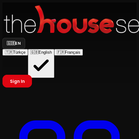
🇬🇧
EN
🇹🇷
Türkçe
🇬🇧
English
🇫🇷
Français
Sign In