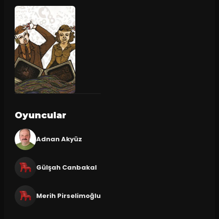
Oyuncular
Adnan Akyüz
Gülşah Canbakal
Merih Pirselimoğlu