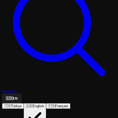
Search...
🇬🇧
EN
🇹🇷
Türkçe
🇬🇧
English
🇫🇷
Français