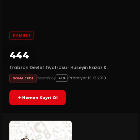
KOMEDI
444
Trabzon Devlet Tiyatrosu
·
Hüseyin Kazaz K...
Prömiyer
13.12.2018
Yetersiz oy
SONA ERDI
+10
Hemen Kayıt Ol