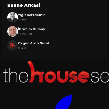
Sahne Arkasi
Yiğit Sertdemir
Yazar
İbrahim Gürsoy
Yönetmen
Özgün Arda Nural
Müzik