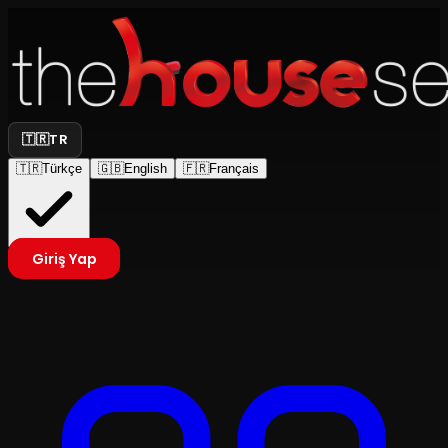
🇹🇷
TR
🇹🇷
Türkçe
🇬🇧
English
🇫🇷
Français
Giriş Yap