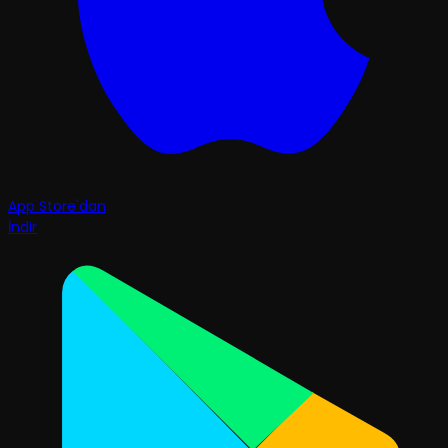
App Store'dan
İndir