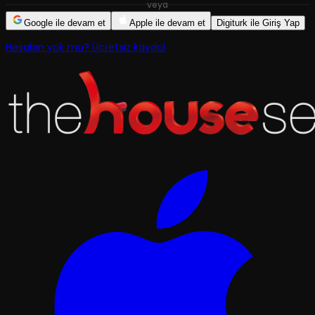
veya
Google ile devam et
Apple ile devam et
Digiturk ile Giriş Yap
Hesabın yok mu? Ücretsiz kaydol