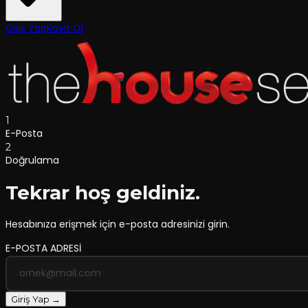
Giriş Yap
Kayıt Ol
1
E-Posta
2
Doğrulama
Tekrar hoş geldiniz.
Hesabınıza erişmek için e-posta adresinizi girin.
E-POSTA ADRESİ
Giriş Yap →