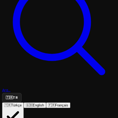
Ara...
🇹🇷
TR
🇹🇷
Türkçe
🇬🇧
English
🇫🇷
Français